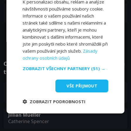
K personalizaci obsahu, reklam a analýze
návštěvnosti používáme soubory cookie.
6. epizoda:
Nenech se rozhodit, nenech se
S01E06
rozhodit
Informace o vašem používání našich
15. 02. 2021
stránek také sdílíme s našimi reklamními a
analytickými partnery, kteří je mohou
Zobrazit další epizody
kombinovat s dalšími informacemi, které
jste jim poskytli nebo které shromáždili při
vašem používání jejich služeb.
Zásady
ochrany osobních údajů
Obsazení filmu nebo pořadu Tým - Herci a
ZOBRAZIT VŠECHNY PARTNERY
(51) →
tvůrci
VŠE PŘIJMOUT
Kevin James
Kevin Gibson
ZOBRAZIT PODROBNOSTI
Jillian Mueller
Catherine Spencer