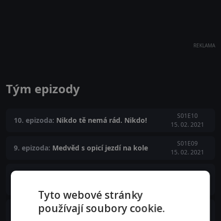
REKLAMA
Tým epizody
S01E10
10. epizoda:
Nikdo tě nemá rád. Nikdo!
15. 02. 2021
S01E09
9. epizoda:
Medvěd s opicí jezdí na kole
15. 02. 2021
8. epizoda:
Hezký lidi to maj v životě
S01E08
snazší
15. 02. 2021
Tyto webové stránky
používají soubory cookie.
S01E07
7. epizoda:
Babčo, proč se nezakryjete?
15. 02. 2021