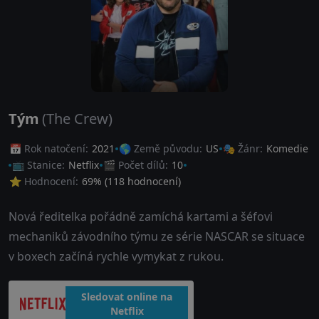
Tým
(The Crew)
📅 Rok natočení:
2021
🌎 Země původu:
US
🎭 Žánr:
Komedie
📺 Stanice:
Netflix
🎬 Počet dílů:
10
⭐ Hodnocení:
69
% (
118
hodnocení)
Nová ředitelka pořádně zamíchá kartami a šéfovi
mechaniků závodního týmu ze série NASCAR se situace
v boxech začíná rychle vymykat z rukou.
Sledovat online na
Netflix