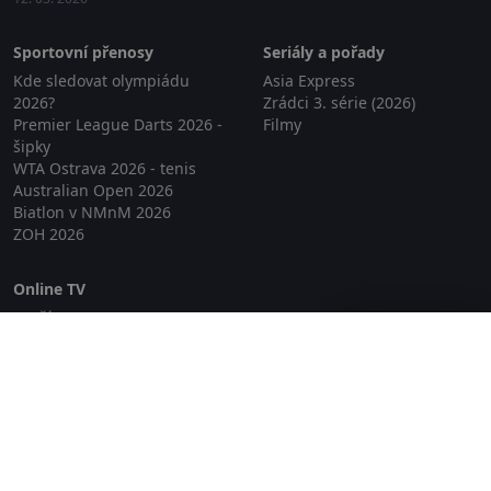
Sportovní přenosy
Seriály a pořady
Kde sledovat olympiádu
Asia Express
2026?
Zrádci 3. série (2026)
Premier League Darts 2026 -
Filmy
šipky
WTA Ostrava 2026 - tenis
Australian Open 2026
Biatlon v NMnM 2026
ZOH 2026
Online TV
Lepší.TV
Zavřít reklamu
SledovaniTV
Skylink Live TV
Telly
NejPřipojení TV
Poda
Sportovní přenosy