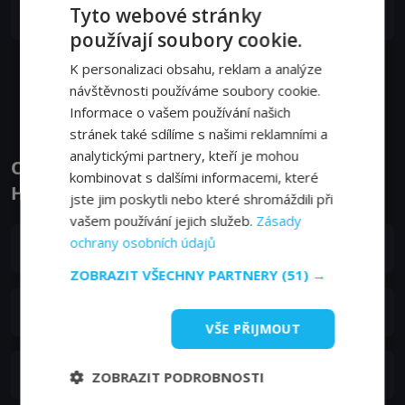
S01E02
Tyto webové stránky
2. epizoda:
2. epizoda
06. 09. 2023
používají soubory cookie.
K personalizaci obsahu, reklam a analýze
Zobrazit další epizody
návštěvnosti používáme soubory cookie.
Informace o vašem používání našich
stránek také sdílíme s našimi reklamními a
analytickými partnery, kteří je mohou
Obsazení filmu nebo pořadu U Tahira -
kombinovat s dalšími informacemi, které
Herci a tvůrci
jste jim poskytli nebo které shromáždili při
vašem používání jejich služeb.
Zásady
ochrany osobních údajů
محمد بخش
ZOBRAZIT VŠECHNY PARTNERY
(51) →
Naeema Alhumaidi
VŠE PŘIJMOUT
Alhashmi Alfaisal
ZOBRAZIT PODROBNOSTI