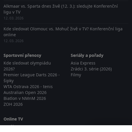
Alkmaar vs. Sparta dnes živě (12. 3.): sledujte Konferenční
ligu v TV
12. 03. 2026
Kde sledovat Olomouc vs. Mohuč živě v TV? Konferenční liga
online
12. 03. 2026
Sportovní přenosy
Seriály a pořady
Kde sledovat olympiádu
Asia Express
2026?
Zrádci 3. série (2026)
Premier League Darts 2026 -
Filmy
šipky
WTA Ostrava 2026 - tenis
Australian Open 2026
Biatlon v NMnM 2026
ZOH 2026
Online TV
Lepší.TV
Zavřít reklamu