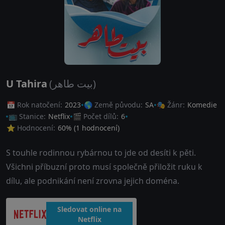
U Tahira
(بيت طاهر)
📅 Rok natočení:
2023
🌎 Země původu:
SA
🎭 Žánr:
Komedie
📺 Stanice:
Netflix
🎬 Počet dílů:
6
⭐ Hodnocení:
60
% (
1
hodnocení)
S touhle rodinnou rybárnou to jde od desíti k pěti.
Všichni příbuzní proto musí společně přiložit ruku k
dílu, ale podnikání není zrovna jejich doména.
Sledovat online na
Netflix