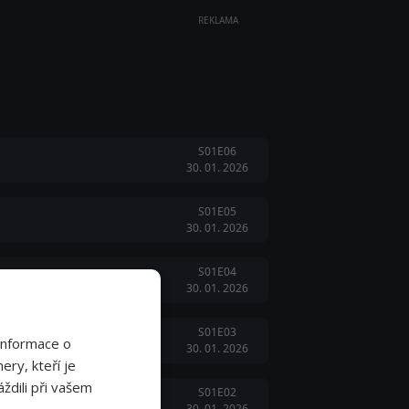
REKLAMA
S01E06
30. 01. 2026
S01E05
30. 01. 2026
S01E04
30. 01. 2026
S01E03
Informace o
30. 01. 2026
ery, kteří je
ždili při vašem
S01E02
30. 01. 2026