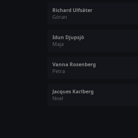
Richard Ulfsäter
Göran
Idun Djupsjö
Maja
Vanna Rosenberg
Petra
Jacques Karlberg
Noel