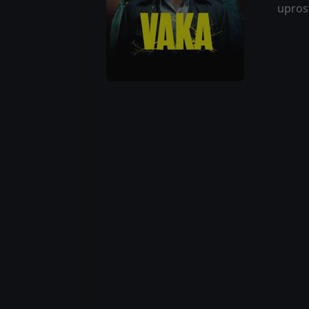
uprost