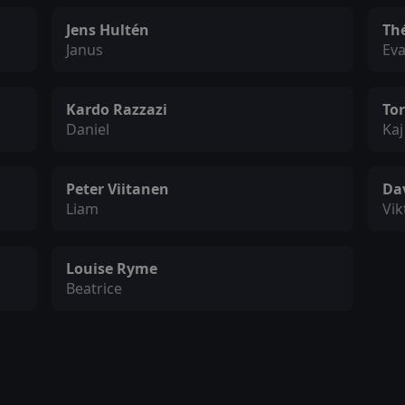
Jens Hultén
Th
Janus
Ev
Kardo Razzazi
To
Daniel
Kaj
Peter Viitanen
Da
Liam
Vik
Louise Ryme
Beatrice