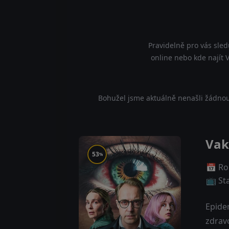
Pravidelně pro vás sled
online nebo kde najít V
Bohužel jsme aktuálně nenašli žádnou
Vak
53
%
📅 Ro
📺 St
Epide
zdrav