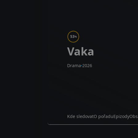
53
%
Vaka
Drama
2026
Kde sledovat
O pořadu
Epizody
Obs