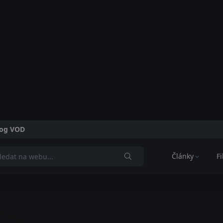
alog VOD
Články
F