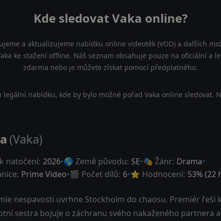
Kde sledovat Vaka online?
ujeme a aktualizujeme nabídku online videoték (VOD) a dalších mož
aka ke stažení offline. Náš seznam obsahuje pouze na oficiální a le
zdarma nebo je můžete získat pomocí předplatného.
 legální nabídku, kde by bylo možné pořad Vaka online sledovat. N
a
(Vaka)
k natočení:
2026
🌎 Země původu:
SE
🎭 Žánr:
Drama
anice:
Prime Video
🎬 Počet dílů:
6
⭐ Hodnocení:
53
% (
22
h
mie nespavosti uvrhne Stockholm do chaosu. Premiér řeší kr
otní sestra bojuje o záchranu svého nakaženého partnera 