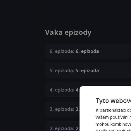
Vaka epizody
6. epizoda:
6. epizoda
5. epizoda:
5. epizoda
4. epizoda:
4. epizoda
Tyto webové
3. epizoda:
3. epizoda
K personalizaci o
vašem používání na
mohou kombinovat 
2. epizoda:
2. epizoda