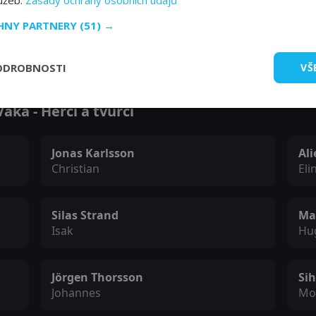
lužeb.
Zásady ochrany osobních údajů
CHNY PARTNERY
(51) →
Zobrazit další epizody
ODROBNOSTI
VŠ
ka - Herci a tvůrci
Jonas Karlsson
Al
Christian
Eli
Silas Strand
Ma
Isak
Hu
Jörgen Thorsson
Si
Johannes
Mo