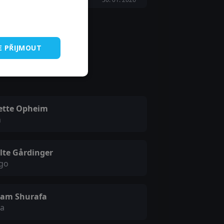
E PŘIJMOUT
iette Opheim
n
lte Gårdinger
go
ham Shurafa
a