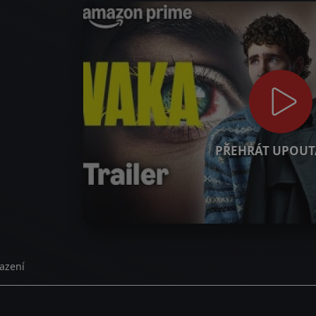
PŘEHRÁT UPOUT
azení