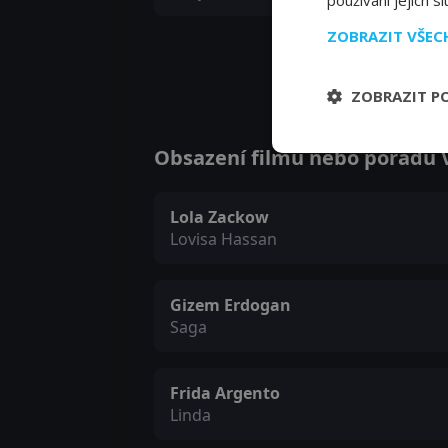
používání jejich s
ZOBRAZIT VŠE
ZOBRAZIT P
Obsazení filmu nebo pořadu Va
Lola Zackow
Lovisa Hassan
Gizem Erdogan
Saga
Frida Argento
Linda