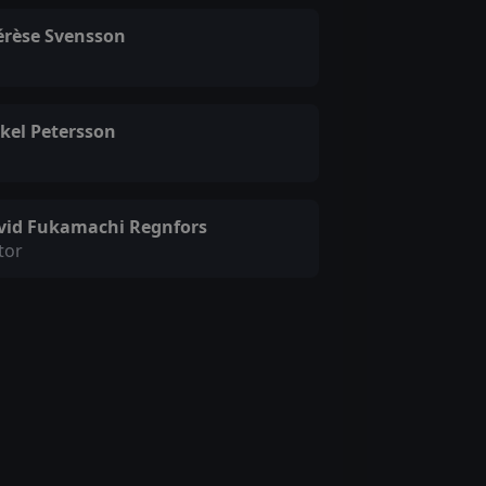
érèse Svensson
a
rkel Petersson
vid Fukamachi Regnfors
tor