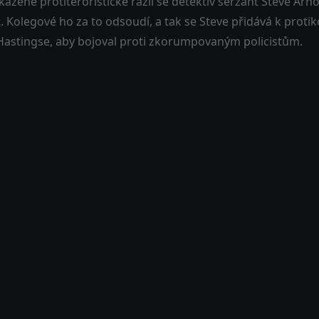
kažené protiteroristické razii se detektiv seržant Steve Ar
. Kolegové ho za to odsoudí, a tak se Steve přidává k prot
Hastingse, aby bojoval proti zkorumpovaným policistům.