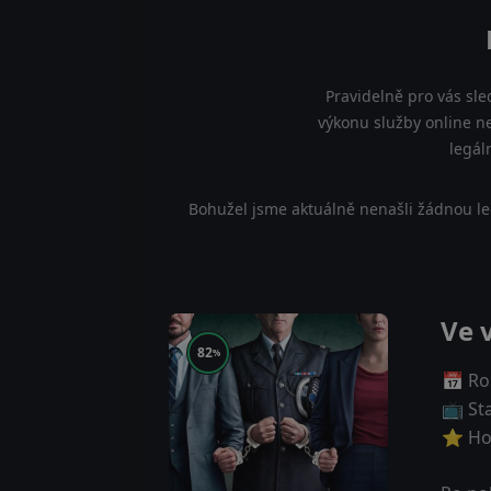
Pravidelně pro vás sle
výkonu služby online ne
legál
Bohužel jsme aktuálně nenašli žádnou le
Ve 
82
%
📅 Ro
📺 St
⭐ Ho