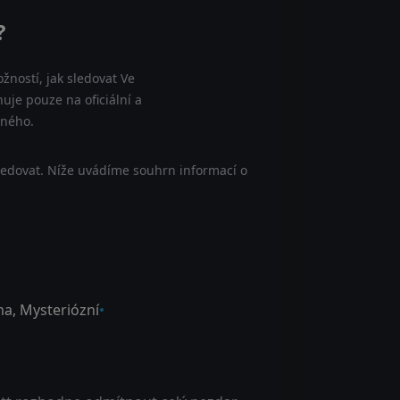
?
žností, jak sledovat Ve
uje pouze na oficiální a
tného.
ledovat. Níže uvádíme souhrn informací o
ma
,
Mysteriózní