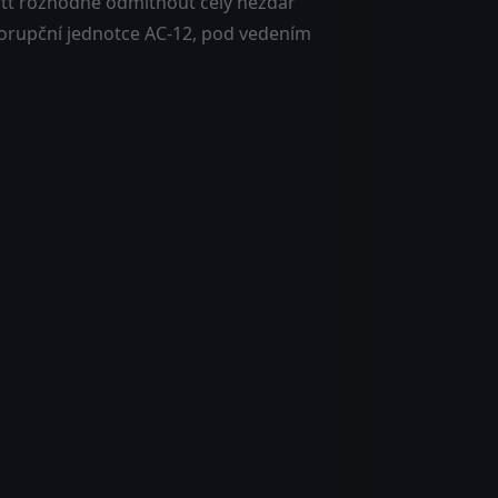
nott rozhodne odmítnout celý nezdar
ikorupční jednotce AC-12, pod vedením