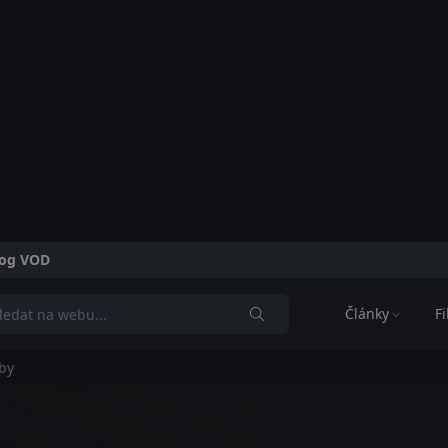
alog VOD
Články
F
by