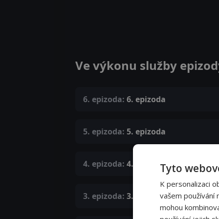
Ve výkonu služby epizod
6. epizoda:
6. epizoda
5. epizoda:
5. epizoda
4. epizoda:
4. epizoda
Tyto webové
K personalizaci o
3. epizoda:
3. epizoda
vašem používání na
mohou kombinovat 