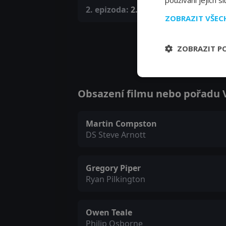
používání jejich s
2. epizoda:
2. epizoda
ZOBRAZIT VŠE
ZOBRAZIT P
Obsazení filmu nebo pořadu Ve
Martin Compston
DS Steve Arnott
Gregory Piper
Ryan Pilkington
Owen Teale
Philip Osborne