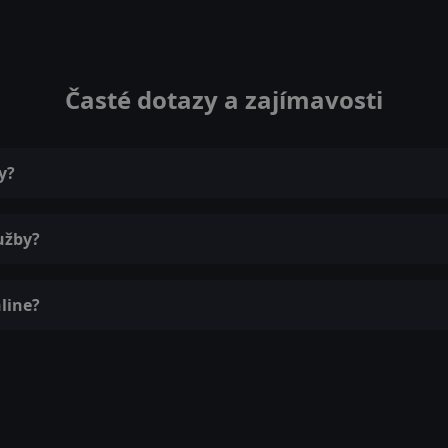
Časté dotazy a zajímavosti
y?
užby?
line?