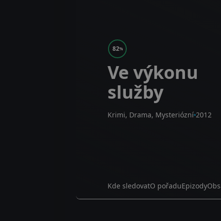
82
%
Ve výkonu
služby
Krimi, Drama, Mysteriózní
2012
Kde sledovat
O pořadu
Epizody
Obs