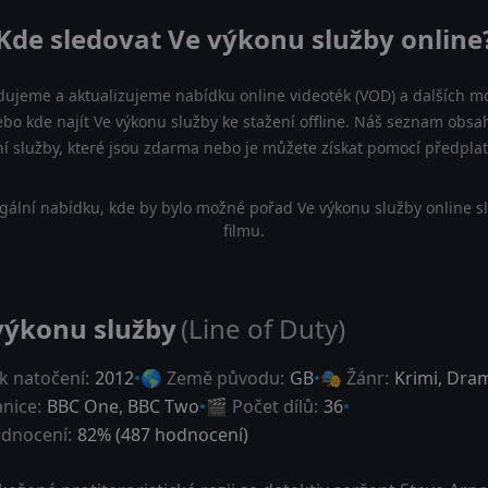
Kde sledovat Ve výkonu služby online
dujeme a aktualizujeme nabídku online videoték (VOD) a dalších mo
bo kde najít Ve výkonu služby ke stažení offline. Náš seznam obsah
ní služby, které jsou zdarma nebo je můžete získat pomocí předpla
gální nabídku, kde by bylo možné pořad Ve výkonu služby online s
filmu.
výkonu služby
(Line of Duty)
k natočení:
2012
🌎 Země původu:
GB
🎭 Žánr:
Krimi
,
Dra
anice:
BBC One, BBC Two
🎬 Počet dílů:
36
dnocení:
82
% (
487
hodnocení)