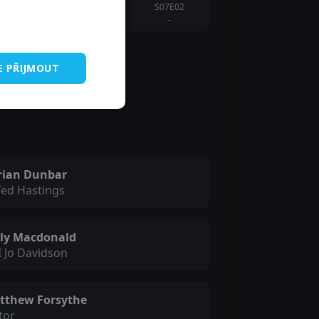
S07E02
-
E PŘIJMOUT
rian Dunbar
Ted Hastings
lly Macdonald
 Jo Davidson
tthew Forsythe
tor