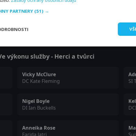
lužeb.
Zásady ochrany osobních údajů
CHNY PARTNERY
(51) →
Zobrazit další epizody
ODROBNOSTI
VŠ
 výkonu služby - Herci a tvůrci
Vicky McClure
Ad
DC Kate Fleming
SI 
Nigel Boyle
Ke
DI Ian Buckells
DCI
Anneika Rose
Ma
Farida Jatri
Sui