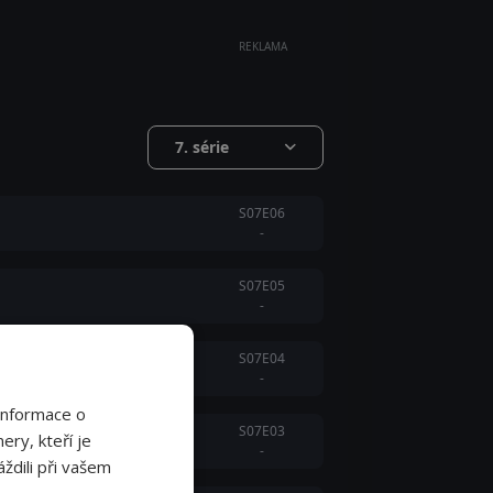
REKLAMA
7. série
S07E06
-
S07E05
-
S07E04
-
Informace o
S07E03
ery, kteří je
-
ždili při vašem