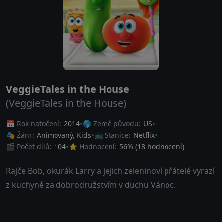
VeggieTales in the House
(VeggieTales in the House)
📅 Rok natočení:
2014
🌎 Země původu:
US
🎭 Žánr:
Animovaný
,
Kids
📺 Stanice:
Netflix
🎬 Počet dílů:
104
⭐ Hodnocení:
56
% (
18
hodnocení)
Rajče Bob, okurák Larry a jejich zeleninoví přátelé vyrazí
z kuchyně za dobrodružstvím v duchu Vánoc.