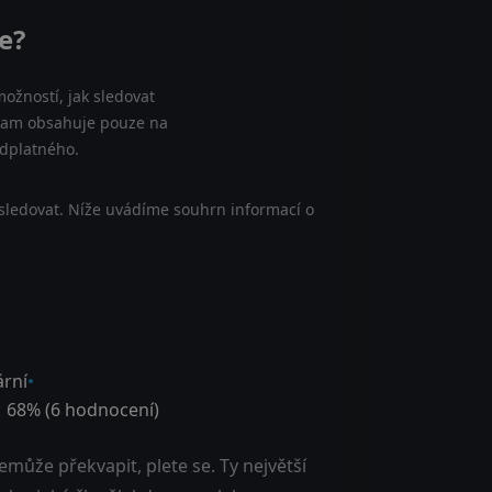
e?
ožností, jak sledovat
seznam obsahuje pouze na
edplatného.
 sledovat. Níže uvádíme souhrn informací o
rní
:
68
% (
6
hodnocení)
nemůže překvapit, plete se. Ty největší