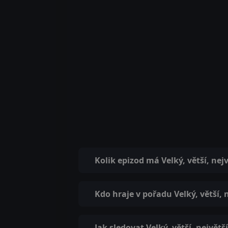
Kolik epizod má Velký, větší, nejv
Kdo hraje v pořadu Velký, větší, 
Jak sledovat Velký, větší, největš