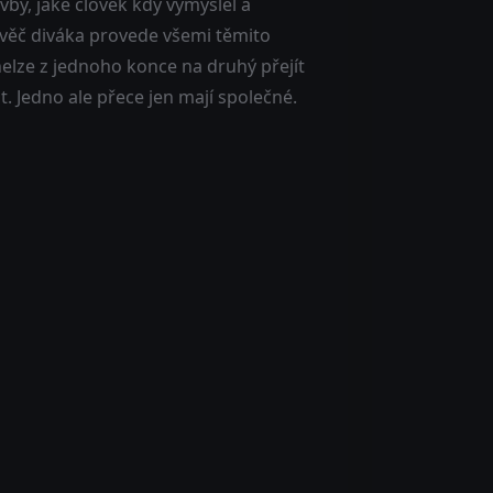
avby, jaké člověk kdy vymyslel a
ravěč diváka provede všemi těmito
nelze z jednoho konce na druhý přejít
t. Jedno ale přece jen mají společné.