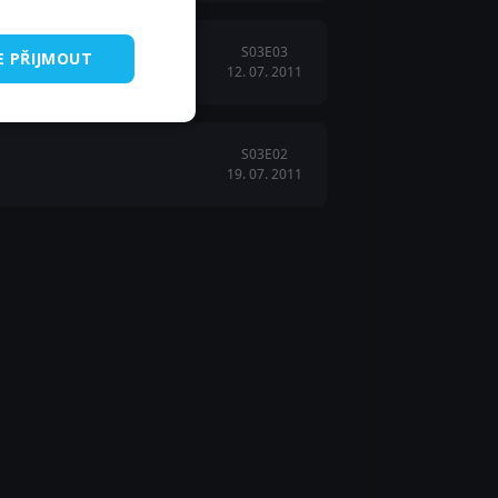
S03E03
E PŘIJMOUT
12. 07. 2011
S03E02
19. 07. 2011