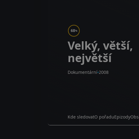
68
%
Velký, větší,
největší
Dokumentární
2008
Kde sledovat
O pořadu
Epizody
Obs