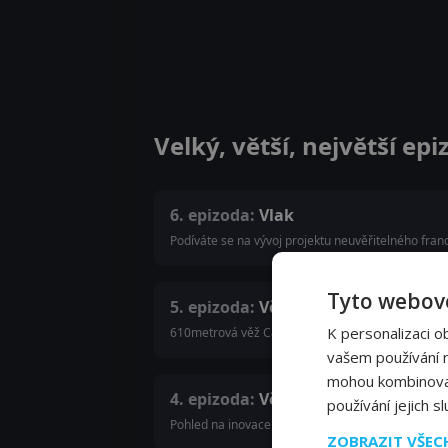
Velký, větší, největší ep
6. epizoda:
Vlak
Podíváte se na vývoj projektu neuvěřitelného fran
Tyto webové
5. epizoda:
Věž
K personalizaci o
610metrová věž Canton Tower je nejvyšší televizní
vašem používání na
mohou kombinovat 
4. epizoda:
Vězení
používání jejich s
Pohled na inovace v průběhu staletí, které vedl
ZOBRAZIT VŠE