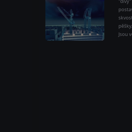
"divy"
postav
skvost
pěšky.
Jsou v