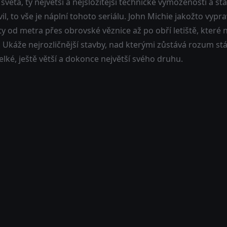
 světa, ty největší a nejsložitější technické vymoženosti a st
il, to vše je náplní tohoto seriálu. John Michie jakožto vyp
y od metra přes obrovské věznice až po obří letiště, které 
 Ukáže nejrozličnější stavby, nad kterými zůstává rozum stá
elké, ještě větší a dokonce největší svého druhu.