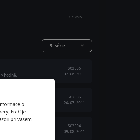
REKLAMA
3. série
S03E06
02. 08. 2011
 v hodině.
S03E05
26. 07. 2011
Informace o
u.
ery, kteří je
ždili při vašem
S03E04
09. 08. 2011
a zabezpečením.