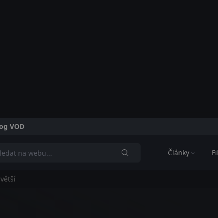
alog VOD
Články
F
jvětší