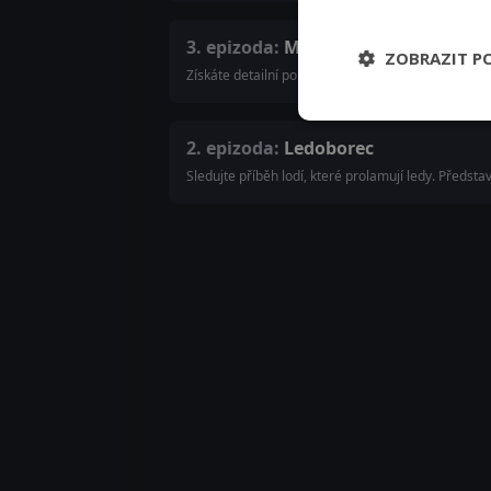
3. epizoda:
Metro
ZOBRAZIT P
Získáte detailní pohled na největší systém metra
2. epizoda:
Ledoborec
Sledujte příběh lodí, které prolamují ledy. Předsta