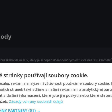
izody
couzského vlaku TGV, který je schopen dosáhnout rychlosti více než 300 kilometrů
 stránky používají soubory cookie.
bsahu, reklam a analýze návštěvnosti používáme soubory cookie. 
 věží na světě. Prozkoumejte technické objevy a pokrok související s touto stavbo
šich stránek také sdílíme s našimi reklamními a analytickými partn
s dalšími informacemi, které jste jim poskytli nebo které shromá
lužeb.
Zásady ochrany osobních údajů
y ke vzniku nápravného zařízení North Branch, známého svou maximální ostrahou 
CHNY PARTNERY
(51) →