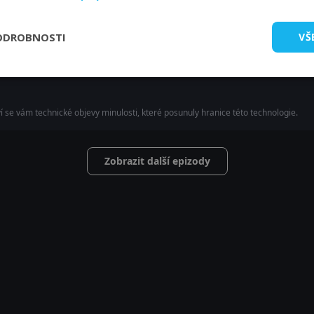
ODROBNOSTI
VŠ
 v západním světě. Poznáte londýnské metro.
ví se vám technické objevy minulosti, které posunuly hranice této technologie.
Zobrazit další epizody