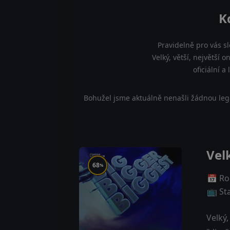
K
Pravidelně pro vás s
Velký, větší, největší 
oficiální 
Bohužel jsme aktuálně nenašli žádnou legá
Velk
68
%
📅 Ro
📺 St
Velký,