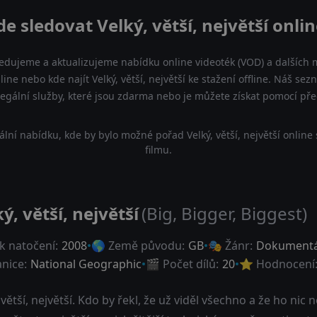
de sledovat Velký, větší, největší onlin
ledujeme a aktualizujeme nabídku online videoték (VOD) a dalších m
online nebo kde najít Velký, větší, největší ke stažení offline. Náš 
a legální služby, které jsou zdarma nebo je můžete získat pomocí př
lní nabídku, kde by bylo možné pořad Velký, větší, největší online
filmu.
ý, větší, největší
(Big, Bigger, Biggest)
k natočení:
2008
🌎 Země původu:
GB
🎭 Žánr:
Dokumentá
anice:
National Geographic
🎬 Počet dílů:
20
⭐ Hodnocení
 větší, největší. Kdo by řekl, že už viděl všechno a že ho nic 