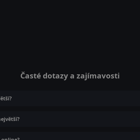
Časté dotazy a zajímavosti
ětší?
největší?
í online?