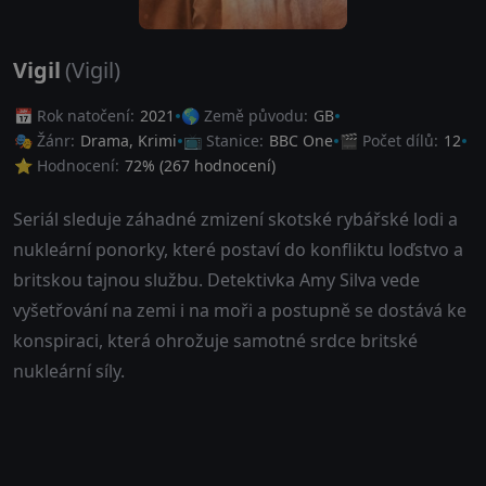
Vigil
(Vigil)
📅 Rok natočení:
2021
🌎 Země původu:
GB
🎭 Žánr:
Drama
,
Krimi
📺 Stanice:
BBC One
🎬 Počet dílů:
12
⭐ Hodnocení:
72
% (
267
hodnocení)
Seriál sleduje záhadné zmizení skotské rybářské lodi a
nukleární ponorky, které postaví do konfliktu loďstvo a
britskou tajnou službu. Detektivka Amy Silva vede
vyšetřování na zemi i na moři a postupně se dostává ke
konspiraci, která ohrožuje samotné srdce britské
nukleární síly.