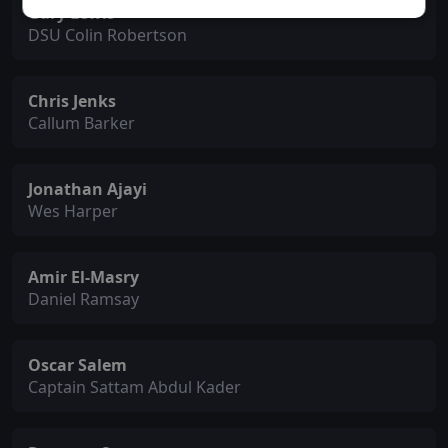
Gary Lewis
DSU Colin Robertson
Chris Jenks
Callum Barker
Jonathan Ajayi
Wes Harper
Amir El-Masry
Daniel Ramsay
Oscar Salem
Captain Sattam Abdul Kader