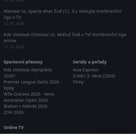
12. 03. 2026
Alkmaar vs. Sparta dnes živě (12. 3.): sledujte Konferenční
ligu v TV
12. 03. 2026
Kde sledovat Olomouc vs. Mohuč živě v TV? Konferenční liga
online
12. 03. 2026
Sportovní přenosy
Seriály a pořady
Kde sledovat olympiádu
Asia Express
2026?
Zrádci 3. série (2026)
Premier League Darts 2026 -
Filmy
šipky
WTA Ostrava 2026 - tenis
Australian Open 2026
Biatlon v NMnM 2026
ZOH 2026
Online TV
Lepší.TV