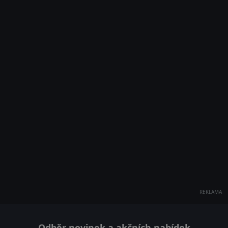
REKLAMA
Odběr novinek a akčních nabídek