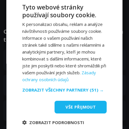
Zobrazit další epizody
Tyto webové stránky
používají soubory cookie.
K personalizaci obsahu, reklam a analýze
Obsazení filmu nebo pořadu Vigil - Herci a
návštěvnosti používáme soubory cookie.
Informace o vašem používání našich
tvůrci
stránek také sdílíme s našimi reklamními a
analytickými partnery, kteří je mohou
Suranne Jones
kombinovat s dalšími informacemi, které
DCI Amy Silva
jste jim poskytli nebo které shromáždili při
vašem používání jejich služeb.
Zásady
ochrany osobních údajů
Rose Leslie
DS Kirsten Longacre
ZOBRAZIT VŠECHNY PARTNERY
(51) →
VŠE PŘIJMOUT
Romola Garai
Eliza Russell
ZOBRAZIT PODROBNOSTI