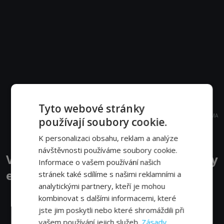
Tyto webové stránky
REKLAMA
používají soubory cookie.
K personalizaci obsahu, reklam a analýze
návštěvnosti používáme soubory cookie.
Voskovec & Werich, paralelní osudy
Informace o vašem používání našich
epizody
stránek také sdílíme s našimi reklamními a
analytickými partnery, kteří je mohou
kombinovat s dalšími informacemi, které
Aktuálně nemáme žádné epizody k zobrazení.
jste jim poskytli nebo které shromáždili při
vašem používání jejich služeb.
Zásady