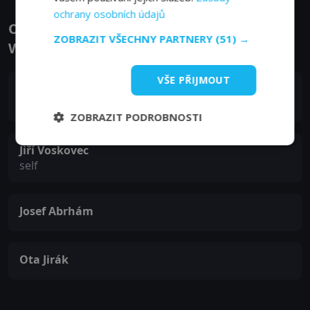
ochrany osobních údajů
Obsazení filmu nebo pořadu Voskovec &
ZOBRAZIT VŠECHNY PARTNERY
(51) →
Werich, paralelní osudy - Herci a tvůrci
VŠE PŘIJMOUT
Jan Werich
self
ZOBRAZIT PODROBNOSTI
Jiří Voskovec
self
Josef Abrhám
Ota Jirák