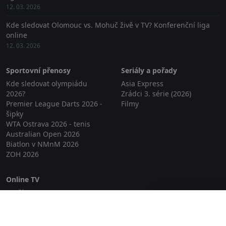
12. 03. 2026
Kde sledovat Olomouc vs. Mohuč živě v TV? Konferenční liga
online
12. 03. 2026
Sportovní přenosy
Seriály a pořady
Kde sledovat olympiádu
Asia Express
2026?
Zrádci 3. série (2026)
Premier League Darts 2026 -
Filmy
šipky
WTA Ostrava 2026 - tenis
Australian Open 2026
Biatlon v NMnM 2026
ZOH 2026
Online TV
Lepší.TV
Zavřít reklamu
SledovaniTV
Skylink Live TV
Telly