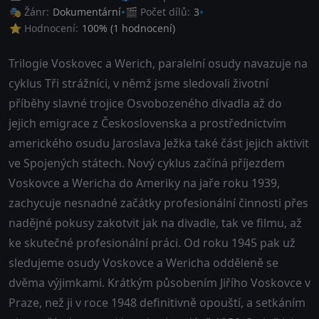
🎭 Žánr:
Dokumentární
🎬 Počet dílů:
3
⭐ Hodnocení:
100
% (
1
hodnocení)
Trilogie Voskovec a Werich, paralelní osudy navazuje na
cyklus Tři strážníci, v němž jsme sledovali životní
příběhy slavné trojice Osvobozeného divadla až do
jejich emigrace z Československa a prostřednictvím
amerického osudu Jaroslava Ježka také část jejich aktivit
ve Spojených státech. Nový cyklus začíná příjezdem
Voskovce a Wericha do Ameriky na jaře roku 1939,
zachycuje nesnadné začátky profesionální činnosti přes
nadějné pokusy zakotvit jak na divadle, tak ve filmu, až
ke skutečné profesionální práci. Od roku 1945 pak už
sledujeme osudy Voskovce a Wericha odděleně se
dvěma výjimkami. Krátkým působením Jiřího Voskovce v
Praze, než ji v roce 1948 definitivně opouští, a setkáním