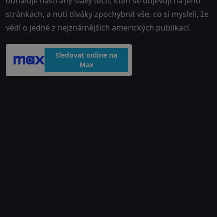
odhaluje nástrahy slávy těch, kteří se objevují na jeho
stránkách, a nutí diváky zpochybnit vše, co si mysleli, že
vědí o jedné z nejznámějších amerických publikací.
Sledovat online na
Max