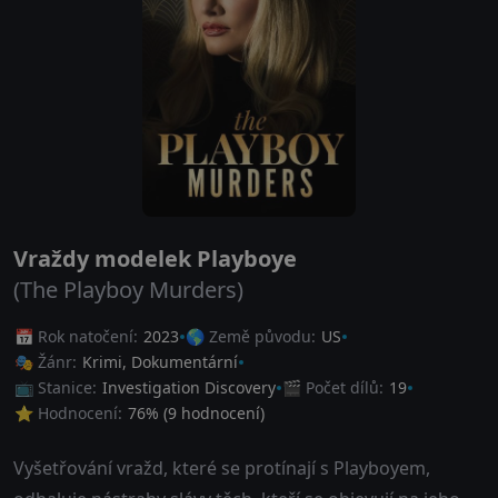
Vraždy modelek Playboye
(The Playboy Murders)
📅 Rok natočení:
2023
🌎 Země původu:
US
🎭 Žánr:
Krimi
,
Dokumentární
📺 Stanice:
Investigation Discovery
🎬 Počet dílů:
19
⭐ Hodnocení:
76
% (
9
hodnocení)
Vyšetřování vražd, které se protínají s Playboyem,