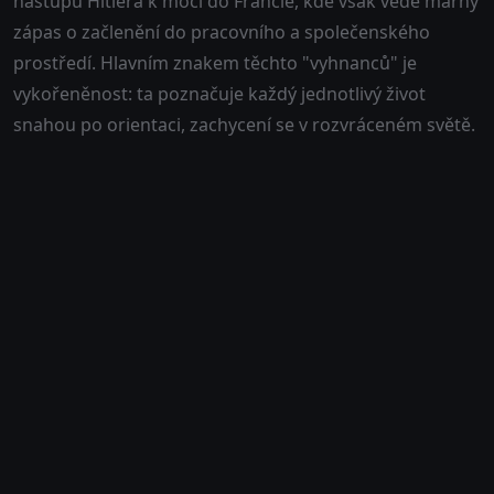
nástupu Hitlera k moci do Francie, kde však vede marný
zápas o začlenění do pracovního a společenského
prostředí. Hlavním znakem těchto "vyhnanců" je
vykořeněnost: ta poznačuje každý jednotlivý život
snahou po orientaci, zachycení se v rozvráceném světě.