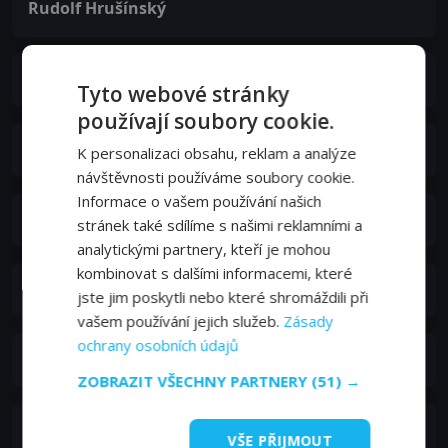
Rudolf Hrušínský
Luděk Munzar
Tyto webové stránky
používají soubory cookie.
Eliška Balzerová
K personalizaci obsahu, reklam a analýze
návštěvnosti používáme soubory cookie.
Informace o vašem používání našich
Regina Rázlová
stránek také sdílíme s našimi reklamními a
analytickými partnery, kteří je mohou
kombinovat s dalšími informacemi, které
Vladimír Menšík
jste jim poskytli nebo které shromáždili při
vašem používání jejich služeb.
Zásady
ochrany osobních údajů
Jaroslav Satoranský
ZOBRAZIT VŠECHNY PARTNERY
(51) →
Josef Vinklář
VŠE PŘIJMOUT