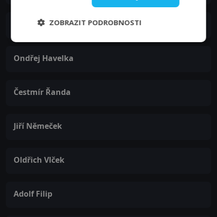
ZOBRAZIT PODROBNOSTI
Marta Vančurová
Ondřej Havelka
Čestmír Řanda
Jiří Němeček
Oldřich Vlček
Adolf Filip