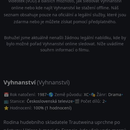
videoték (VOD) a dalších možností, jak sledovat Vyhnanství
online nebo kde najít Vyhnanství ke stažení offline. Náš
seznam obsahuje pouze na oficiální a legální služby, které jsou
zdarma nebo je můžete získat pomocí předplatného.
Bohužel jsme aktuálně nenašli žádnou legální nabídku, kde by
bylo možné pořad Vyhnanství online sledovat. Níže uvádíme
souhrn informací o filmu.
Vyhnanství
(Vyhnanství)
📅 Rok natočení:
1987
🌎 Země původu:
XC
🎭 Žánr:
Drama
📺 Stanice:
Československá televize
🎬 Počet dílů:
2
⭐ Hodnocení:
100
% (
1
hodnocení)
Rodina hudebního skladatele Trautweina uprchne po