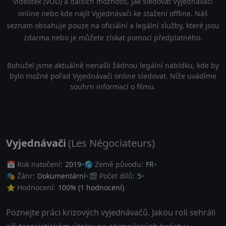
videoték (VOD) a dalších možností, jak sledovat Vyjednávači
online nebo kde najít Vyjednávači ke stažení offline. Náš
seznam obsahuje pouze na oficiální a legální služby, které jsou
zdarma nebo je můžete získat pomocí předplatného.
Bohužel jsme aktuálně nenašli žádnou legální nabídku, kde by
bylo možné pořad Vyjednávači online sledovat. Níže uvádíme
souhrn informací o filmu.
Vyjednávači
(Les Négociateurs)
📅 Rok natočení:
2019
🌎 Země původu:
FR
🎭 Žánr:
Dokumentární
🎬 Počet dílů:
5
⭐ Hodnocení:
100
% (
1
hodnocení)
Poznejte práci krizových vyjednávačů. Jakou roli sehráli