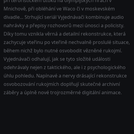
při teroristickém útoku na olympijských hrách v
Mnichově, při obléhání ve Waco či v moskevském
divadle... Strhující seriál Vyjednávači kombinuje audio
nahrávky a přepisy rozhovorů mezi únosci a policisty.
Díky tomu vznikla věrná a detailní rekonstrukce, která
zachycuje vteřinu po vteřině nechvalně proslulé situace,
během nichž bylo nutné osvobodit vězněné rukojmí.
Vyjednávači odhalují, jak se tyto složité události
odehrávaly nejen z taktického, ale i z psychologického
úhlu pohledu. Napínavé a nervy drásající rekonstrukce
osvobozování rukojmích doplňují skutečné archivní
záběry a úplně nové trojrozměrné digitální animace.