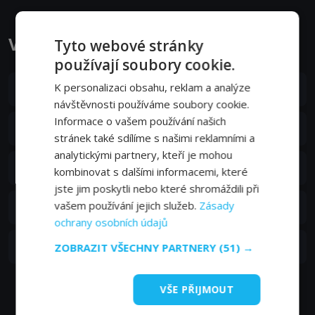
Vyjednávači epizody
Tyto webové stránky
používají soubory cookie.
S01E05
K personalizaci obsahu, reklam a analýze
5. epizoda:
Moskevské divadlo
29. 01. 2019
návštěvnosti používáme soubory cookie.
Informace o vašem používání našich
S01E04
4. epizoda:
Únos letu Alžír – Paříž
22. 01. 2019
stránek také sdílíme s našimi reklamními a
analytickými partnery, kteří je mohou
S01E03
3. epizoda:
Mateřská školka v Neuilly
kombinovat s dalšími informacemi, které
15. 01. 2019
jste jim poskytli nebo které shromáždili při
S01E02
vašem používání jejich služeb.
Zásady
2. epizoda:
Obléhání ve Waco
08. 01. 2019
ochrany osobních údajů
S01E01
1. epizoda:
Olympijské hry v Mnichově
ZOBRAZIT VŠECHNY PARTNERY
(51) →
01. 01. 2019
VŠE PŘIJMOUT