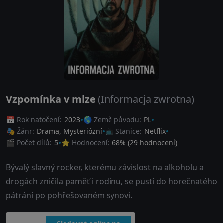
Vzpomínka v mlze
(Informacja zwrotna)
📅 Rok natočení:
2023
🌎 Země původu:
PL
🎭 Žánr:
Drama
,
Mysteriózní
📺 Stanice:
Netflix
🎬 Počet dílů:
5
⭐ Hodnocení:
68
% (
29
hodnocení)
Bývalý slavný rocker, kterému závislost na alkoholu a
drogách zničila paměť i rodinu, se pustí do horečnatého
pátrání po pohřešovaném synovi.