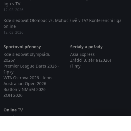
ligu v TV
12. 03. 2026
Kde sledovat Olomouc vs. Mohuč živě v TV? Konferenční liga
online
12. 03. 2026
Sportovní přenosy
Seriály a pořady
Kde sledovat olympiádu
Asia Express
2026?
Zrádci 3. série (2026)
Premier League Darts 2026 -
Filmy
šipky
WTA Ostrava 2026 - tenis
Australian Open 2026
Biatlon v NMnM 2026
ZOH 2026
Online TV
Lepší.TV
Zavřít reklamu
SledovaniTV
Skylink Live TV