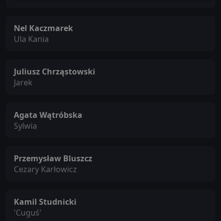
Nel Kaczmarek
Ula Kania
Juliusz Chrząstowski
Jarek
Agata Wątróbska
Sylwia
Przemysław Bluszcz
Cezary Karłowicz
Kamil Studnicki
'Cuguś'