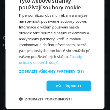
Tyto webové stránky
15. 11. 2023
používají soubory cookie.
S01E01
1. epizoda:
1. díl
K personalizaci obsahu, reklam a analýze
15. 11. 2023
návštěvnosti používáme soubory cookie.
Informace o vašem používání našich
stránek také sdílíme s našimi reklamními a
Obsazení filmu nebo pořadu Vzpomínka v
analytickými partnery, kteří je mohou
mlze - Herci a tvůrci
kombinovat s dalšími informacemi, které
jste jim poskytli nebo které shromáždili při
vašem používání jejich služeb.
Zásady
Arkadiusz Jakubik
ochrany osobních údajů
Marcin Kania
ZOBRAZIT VŠECHNY PARTNERY
(51) →
Jakub Sierenberg
VŠE PŘIJMOUT
Piotr Kania
ZOBRAZIT PODROBNOSTI
Dominika Bednarczyk
Joanna Kania