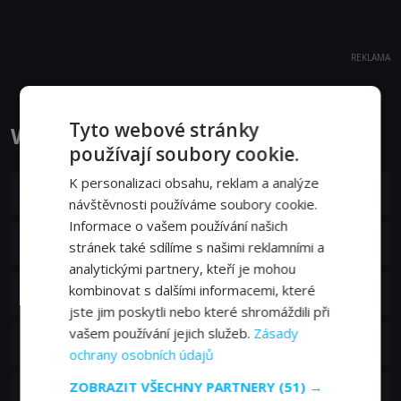
REKLAMA
Tyto webové stránky
Who Is America? epizody
používají soubory cookie.
K personalizaci obsahu, reklam a analýze
S01E07
7. epizoda:
7. epizoda
26. 08. 2018
návštěvnosti používáme soubory cookie.
Informace o vašem používání našich
S01E06
6. epizoda:
6. epizoda
stránek také sdílíme s našimi reklamními a
19. 08. 2018
analytickými partnery, kteří je mohou
S01E05
kombinovat s dalšími informacemi, které
5. epizoda:
5. epizoda
12. 08. 2018
jste jim poskytli nebo které shromáždili při
vašem používání jejich služeb.
Zásady
S01E04
4. epizoda:
4. epizoda
05. 08. 2018
ochrany osobních údajů
ZOBRAZIT VŠECHNY PARTNERY
(51) →
S01E03
3. epizoda:
3. epizoda