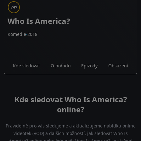
74
%
Who Is America?
Komedie
2018
Kde sledovat
O pořadu
Epizody
Obsazení
Kde sledovat Who Is America?
online?
Pravidelně pro vás sledujeme a aktualizujeme nabídku online
videoték (VOD) a dalších možností, jak sledovat Who Is
America? online nebo kde najít Who Is America? ke stažení