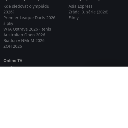
Kde sledovat olympiádu
Asia Express
2026?
Zrádci 3. série (2026)
Premier League Darts 2026 -
Filmy
šipky
WTA Ostrava 2026 - tenis
Australian Open 2026
Biatlon v NMnM 2026
ZOH 2026
Online TV
Lepší.TV
Zavřít reklamu
SledovaniTV
Skylink Live TV
Telly
NejPřipojení TV
Poda
Sportovní přenosy
GDPR
Zásady cookies
Redakce
O projektu Zkouknout.cz
Obchodní podmínky