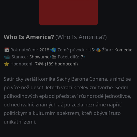
Who Is America?
(Who Is America?)
📅 Rok natočení:
2018
🌎 Země původu:
US
🎭 Žánr:
Komedie
📺 Stanice:
Showtime
🎬 Počet dílů:
7
⭐ Hodnocení:
74
% (
189
hodnocení)
Satirický seriál komika Sachy Barona Cohena, s nímž se
po více než deseti letech vrací k televizní tvorbě. Sedm
půlhodinových epizod představí různorodé jednotlivce,
od nechvalně známých až po zcela neznámé napříč
politickým a kulturním spektrem, kteří obývají tuto
unikátní zemi.