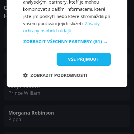
analytickými partnery, kteří je mohou
Obsazení filmu nebo pořadu Windsorovi -
kombinovat s dalšími informacemi, které
Herci a tvůrci
jste jim poskytli nebo které shromáždili při
vašem používání jejich služeb.
Zásady
ochrany osobních údajů
Harry Enfield
Prince Charles
ZOBRAZIT VŠECHNY PARTNERY
(51) →
VŠE PŘIJMOUT
Haydn Gwynne
Camilla, Duchess of Cornwall
ZOBRAZIT PODROBNOSTI
Hugh Skinner
Prince William
Morgana Robinson
Pippa