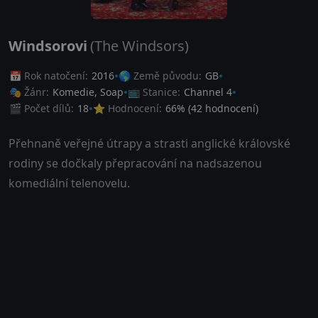
Windsorovi
(The Windsors)
📅 Rok natočení:
2016
🌎 Země původu:
GB
🎭 Žánr:
Komedie
,
Soap
📺 Stanice:
Channel 4
🎬 Počet dílů:
18
⭐ Hodnocení:
66
% (
42
hodnocení)
Přehnaně veřejné útrapy a strasti anglické královské
rodiny se dočkaly přepracování na nadsazenou
komediální telenovelu.