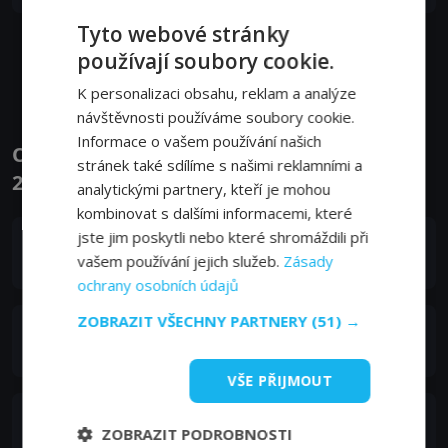
Tyto webové stránky
používají soubory cookie.
Zobrazit další epizody
K personalizaci obsahu, reklam a analýze
návštěvnosti používáme soubory cookie.
Informace o vašem používání našich
Obsazení filmu nebo pořadu Yakamoz S-
stránek také sdílíme s našimi reklamními a
245 - Herci a tvůrci
analytickými partnery, kteří je mohou
kombinovat s dalšími informacemi, které
jste jim poskytli nebo které shromáždili při
Kıvanç Tatlıtuğ
vašem používání jejich služeb.
Zásady
Arman
ochrany osobních údajů
ZOBRAZIT VŠECHNY PARTNERY
(51) →
Özge Özpirinçci
Defne
VŠE PŘIJMOUT
Ertan Saban
ZOBRAZIT PODROBNOSTI
Umut