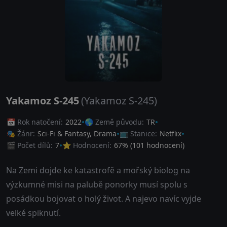
Yakamoz S-245
(Yakamoz S-245)
📅 Rok natočení:
2022
🌎 Země původu:
TR
🎭 Žánr:
Sci-Fi & Fantasy
,
Drama
📺 Stanice:
Netflix
🎬 Počet dílů:
7
⭐ Hodnocení:
67
% (
101
hodnocení)
Na Zemi dojde ke katastrofě a mořský biolog na
výzkumné misi na palubě ponorky musí spolu s
posádkou bojovat o holý život. A najevo navíc vyjde
velké spiknutí.