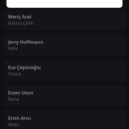
Meriç Aral
Hatice Çelik
Jerry Hoffmann
Felix
Ece Çeşmioğlu
Yonca
Ecem Uzun
Rana
Ersin Arıcı
Altan