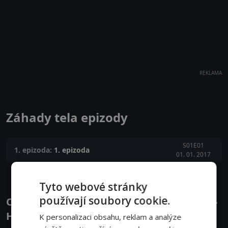
REKLAMA
Záhady tela epizody
S01E01
1. epizoda:
1. epizoda
01. 01. 2017
Tyto webové stránky
používají soubory cookie.
Obsazení filmu nebo pořadu Záhady tela -
Herci a tvůrci
K personalizaci obsahu, reklam a analýze