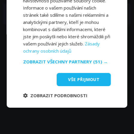
návštěvnosti používáme soubory cookie.
Informace o vašem používání našich
Marián Miezga
stránek také sdílíme s našimi reklamními a
moderátor
analytickými partnery, kteří je mohou
kombinovat s dalšími informacemi, které
jste jim poskytli nebo které shromáždili při
vašem používání jejich služeb.
Zásady
ochrany osobních údajů
ZOBRAZIT VŠECHNY PARTNERY
(51) →
VŠE PŘIJMOUT
ZOBRAZIT PODROBNOSTI