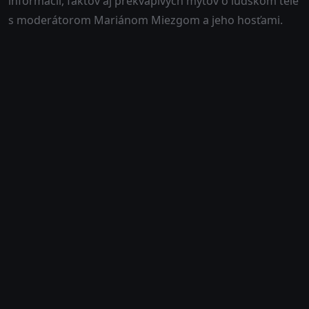
informácií, faktov aj prekvapivých mýtov o ľudskom tele
s moderátorom Mariánom Miezgom a jeho hosťami.