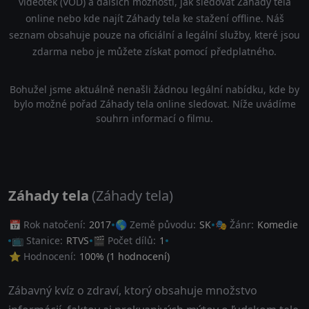
videoték (VOD) a dalších možností, jak sledovat Záhady tela
online nebo kde najít Záhady tela ke stažení offline. Náš
seznam obsahuje pouze na oficiální a legální služby, které jsou
zdarma nebo je můžete získat pomocí předplatného.
Bohužel jsme aktuálně nenašli žádnou legální nabídku, kde by
bylo možné pořad Záhady tela online sledovat. Níže uvádíme
souhrn informací o filmu.
Záhady tela
(Záhady tela)
📅 Rok natočení:
2017
🌎 Země původu:
SK
🎭 Žánr:
Komedie
📺 Stanice:
RTVS
🎬 Počet dílů:
1
⭐ Hodnocení:
100
% (
1
hodnocení)
Zábavný kvíz o zdraví, ktorý obsahuje množstvo