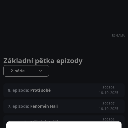
REKLAMA
Základní pětka epizody
2. série
S02E08
8. epizoda:
Proti sobě
16. 10. 2025
S02E07
7. epizoda:
Fenomén Hali
16. 10. 2025
S02E06
6. epizoda:
Střídání stráží
16. 10. 2025