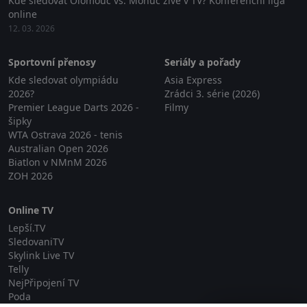
Kde sledovat Olomouc vs. Mohuč živě v TV? Konferenční liga
online
12. 03. 2026
Sportovní přenosy
Seriály a pořady
Kde sledovat olympiádu
Asia Express
2026?
Zrádci 3. série (2026)
Premier League Darts 2026 -
Filmy
šipky
WTA Ostrava 2026 - tenis
Australian Open 2026
Biatlon v NMnM 2026
ZOH 2026
Online TV
Lepší.TV
SledovaniTV
Skylink Live TV
Telly
NejPřipojení TV
Poda