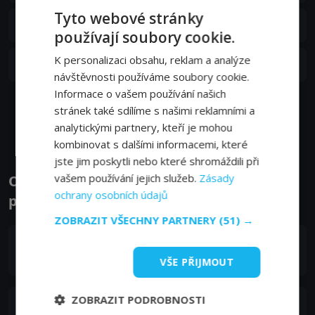
Tyto webové stránky
S02E05
5. epizoda:
Prsten pro mistry
16. 10. 2025
používají soubory cookie.
S02E04
K personalizaci obsahu, reklam a analýze
4. epizoda:
Synové hrdých mám
16. 10. 2025
návštěvnosti používáme soubory cookie.
Informace o vašem používání našich
stránek také sdílíme s našimi reklamními a
Zobrazit další epizody
analytickými partnery, kteří je mohou
kombinovat s dalšími informacemi, které
jste jim poskytli nebo které shromáždili při
vašem používání jejich služeb.
Zásady
Obsazení filmu nebo pořadu Základní
ochrany osobních údajů
pětka - Herci a tvůrci
ZOBRAZIT VŠECHNY PARTNERY
(51) →
Jaylen Brown
Self
VŠE PŘIJMOUT
ZOBRAZIT PODROBNOSTI
Kevin Durant