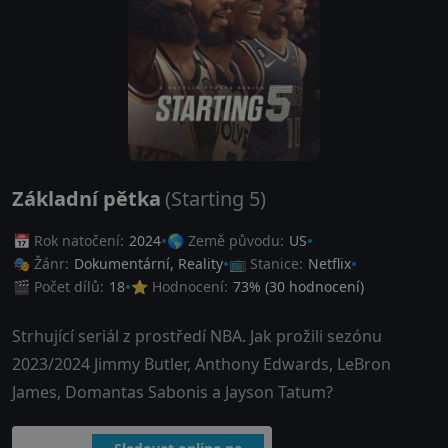
Základní pětka
(Starting 5)
📅 Rok natočení:
2024
🌎 Země původu:
US
🎭 Žánr:
Dokumentární
,
Reality
📺 Stanice:
Netflix
🎬 Počet dílů:
18
⭐ Hodnocení:
73
% (
30
hodnocení)
Strhující seriál z prostředí NBA. Jak prožili sezónu
2023/2024 Jimmy Butler, Anthony Edwards, LeBron
James, Domantas Sabonis a Jayson Tatum?