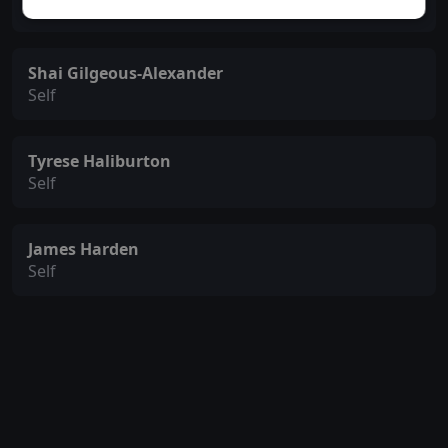
Self
Shai Gilgeous-Alexander
Self
Tyrese Haliburton
Self
James Harden
Self