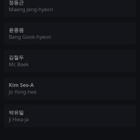
정동근
Maeng Jang-hyeon
윤종원
Bang Gook-hyeon
김칠두
Mr. Baek
Kim Seo-A
Jo Yong-hee
박유밀
Ji Hwa-ja