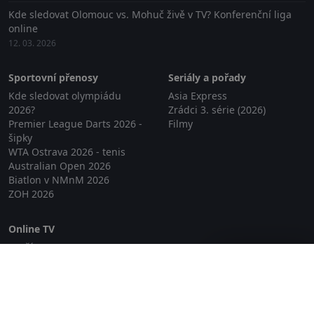
Kde sledovat Olomouc vs. Mohuč živě v TV? Konferenční liga
online
12. 03. 2026
Sportovní přenosy
Seriály a pořady
Kde sledovat olympiádu
Asia Express
2026?
Zrádci 3. série (2026)
Premier League Darts 2026 -
Filmy
šipky
WTA Ostrava 2026 - tenis
Australian Open 2026
Biatlon v NMnM 2026
ZOH 2026
Online TV
Lepší.TV
Zavřít reklamu
SledovaniTV
Skylink Live TV
Telly
NejPřipojení TV