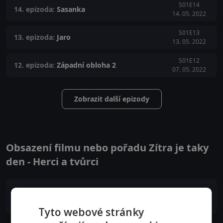
S01E14
14. epizoda:
Sasanka
14. 05. 2022
S01E13
13. epizoda:
Jaro
13. 05. 2022
S01E12
12. epizoda:
Západní obloha 2
07. 05. 2022
Zobrazit další epizody
Obsazení filmu nebo pořadu Zítra je taky
den - Herci a tvůrci
김희선
Koo Ryeon
Tyto webové stránky