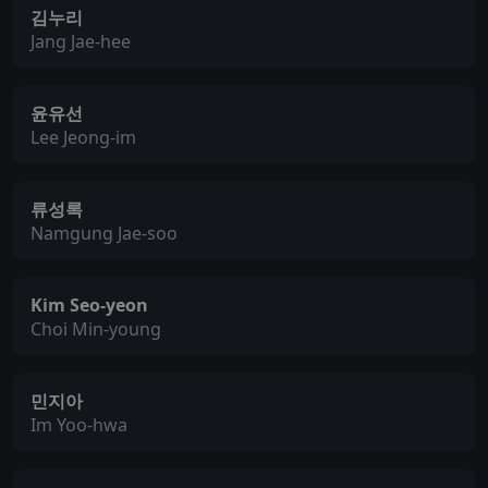
김누리
Jang Jae-hee
윤유선
Lee Jeong-im
류성록
Namgung Jae-soo
Kim Seo-yeon
Choi Min-young
민지아
Im Yoo-hwa