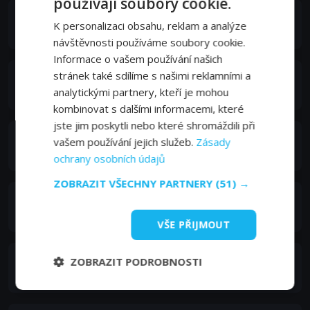
používají soubory cookie.
로운
K personalizaci obsahu, reklam a analýze
Choi Jun-woong
návštěvnosti používáme soubory cookie.
Informace o vašem používání našich
stránek také sdílíme s našimi reklamními a
이수혁
Park Joong-gil
analytickými partnery, kteří je mohou
kombinovat s dalšími informacemi, které
jste jim poskytli nebo které shromáždili při
윤지온
vašem používání jejich služeb.
Zásady
Lim Ryung-gu
ochrany osobních údajů
ZOBRAZIT VŠECHNY PARTNERY
(51) →
김해숙
The Jade Emperor
VŠE PŘIJMOUT
Moon Seo-Yoon
ZOBRAZIT PODROBNOSTI
Jeon Soo-in