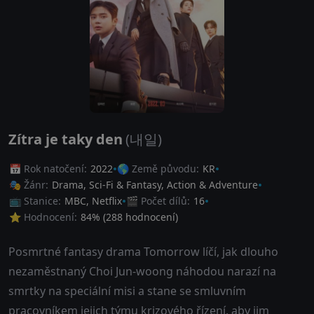
Zítra je taky den
(내일)
📅 Rok natočení:
2022
🌎 Země původu:
KR
🎭 Žánr:
Drama
,
Sci-Fi & Fantasy
,
Action & Adventure
📺 Stanice:
MBC, Netflix
🎬 Počet dílů:
16
⭐ Hodnocení:
84
% (
288
hodnocení)
Posmrtné fantasy drama Tomorrow líčí, jak dlouho
nezaměstnaný Choi Jun-woong náhodou narazí na
smrtky na speciální misi a stane se smluvním
pracovníkem jejich týmu krizového řízení, aby jim