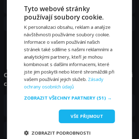
S01E03
3. epizoda:
3. díl
Tyto webové stránky
29. 05. 2024
používají soubory cookie.
S01E02
2. epizoda:
2. díl
29. 05. 2024
K personalizaci obsahu, reklam a analýze
návštěvnosti používáme soubory cookie.
Informace o vašem používání našich
Zobrazit další epizody
stránek také sdílíme s našimi reklamními a
analytickými partnery, kteří je mohou
kombinovat s dalšími informacemi, které
jste jim poskytli nebo které shromáždili při
Obsazení filmu nebo pořadu Život, jaký jsi
vašem používání jejich služeb.
Zásady
chtěla - Herci a tvůrci
ochrany osobních údajů
ZOBRAZIT VŠECHNY PARTNERY
(51) →
Vittoria Schisano
Gloria
VŠE PŘIJMOUT
Giuseppe Zeno
ZOBRAZIT PODROBNOSTI