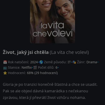
Život, jaký jsi chtěla
(La vita che volevi)
📅 Rok natočení:
2024
🌎 Země původu:
IT
🎭 Žánr:
Drama
📺 Stanice:
Netflix
🎬 Počet dílů:
6
⭐ Hodnocení:
68
% (
29
hodnocení)
Gloria je po tranzici konečně šťastná a chce se usadit.
Pak se ale objeví dávná kamarádka s nečekanou
zprávou, která jí převrátí život vzhůru nohama.