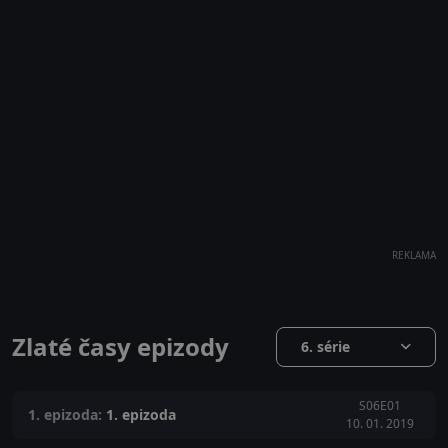
REKLAMA
Zlaté časy epizody
6. série
S06E01
1. epizoda:
1. epizoda
10. 01. 2019