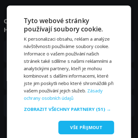
Tyto webové stránky
Obsazení filmu nebo pořadu Zlaté časy -
používají soubory cookie.
Herci a tvůrci
K personalizaci obsahu, reklam a analýze
návštěvnosti používáme soubory cookie.
Elena Vacvalová
Informace o vašem používání našich
moderátorka
stránek také sdílíme s našimi reklamními a
analytickými partnery, kteří je mohou
Milan Lasica
kombinovat s dalšími informacemi, které
moderátor
jste jim poskytli nebo které shromáždili při
vašem používání jejich služeb.
Zásady
ochrany osobních údajů
Daniel Heriban
moderátor
ZOBRAZIT VŠECHNY PARTNERY
(51) →
VŠE PŘIJMOUT