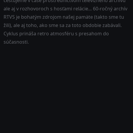
cestujeme v čase prostredníctvom televízneho archívu
ale aj v rozhovoroch s hosťami relácie... 60-ročný archív
RTVS je bohatým zdrojom našej pamäte (takto sme tu
žili), ale aj toho, ako sme sa za toto obdobie zabávali.
Cyklus prináša retro atmosféru s presahom do
súčasnosti.