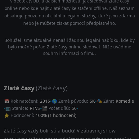
videoték (VOD) a dalších možností, jak sledovat Zlaté časy
online nebo kde najít Zlaté časy ke stažení offline. Náš seznam
obsahuje pouze na oficiální a legální služby, které jsou zdarma
nebo je můžete získat pomocí předplatného.
Bohužel jsme aktuálně nenašli žádnou legální nabídku, kde by
bylo možné pořad Zlaté časy online sledovat. Níže uvádíme
souhrn informací o filmu.
Zlaté časy
(Zlaté časy)
📅 Rok natočení:
2016
🌎 Země původu:
SK
🎭 Žánr:
Komedie
📺 Stanice:
RTVS
🎬 Počet dílů:
56
⭐ Hodnocení:
100
% (
1
hodnocení)
Zlaté časy vždy boli, sú a budú! V zábavnej show