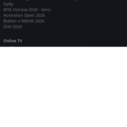
šipky
WTA Ostrava 2026 - tenis
Australian Open 2026
Biatlon v NMnM 2026
ZOH 2026
Online TV
Lepší.TV
Zavřít reklamu
SledovaniTV
Skylink Live TV
Telly
NejPřipojení TV
Poda
Sportovní přenosy
GDPR
Zásady cookies
Redakce
O projektu Zkouknout.cz
Obchodní podmínky
Etický kodex
Kontakt
Copyright © 2026 zkouknout.cz