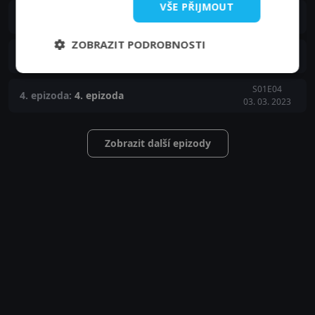
VŠE PŘIJMOUT
S01E06
6. epizoda:
6. epizoda
03. 03. 2023
ZOBRAZIT PODROBNOSTI
S01E05
5. epizoda:
5. epizoda
03. 03. 2023
S01E04
4. epizoda:
4. epizoda
03. 03. 2023
Zobrazit další epizody