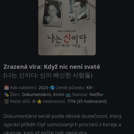
Zrazená víra: Když nic není svaté
(나는 신이다: 신이 배신한 사람들)
📅 Rok natočení:
2023
🌎 Země původu:
KR
🎭 Žánr:
Dokumentární
,
Krimi
📺 Stanice:
Netflix
🎬 Počet dílů:
8
⭐ Hodnocení:
77
% (
35
hodnocení)
Dokumentární seriál podle děsivé skutečnosti, který
vypráví příběh čtyř samozvaných proroků z Koreje a
ukazuje, kam až může zajít slepá víra.