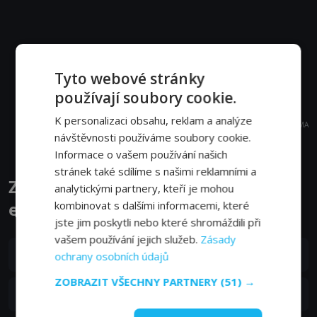
Tyto webové stránky
používají soubory cookie.
K personalizaci obsahu, reklam a analýze
REKLAMA
návštěvnosti používáme soubory cookie.
Informace o vašem používání našich
stránek také sdílíme s našimi reklamními a
Zrazená víra: Když nic není svaté
analytickými partnery, kteří je mohou
epizody
kombinovat s dalšími informacemi, které
jste jim poskytli nebo které shromáždili při
vašem používání jejich služeb.
Zásady
S01E08
8. epizoda:
8. epizoda
ochrany osobních údajů
03. 03. 2023
ZOBRAZIT VŠECHNY PARTNERY
(51) →
S01E07
7. epizoda:
7. epizoda
03. 03. 2023