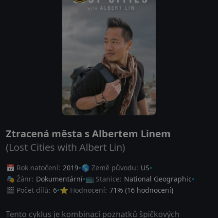
Ztracená města s Albertem Linem
(Lost Cities with Albert Lin)
📅 Rok natočení:
2019
🌎 Země původu:
US
🎭 Žánr:
Dokumentární
📺 Stanice:
National Geographic
🎬 Počet dílů:
6
⭐ Hodnocení:
71
% (
16
hodnocení)
Tento cyklus je kombinací poznatků špičkových