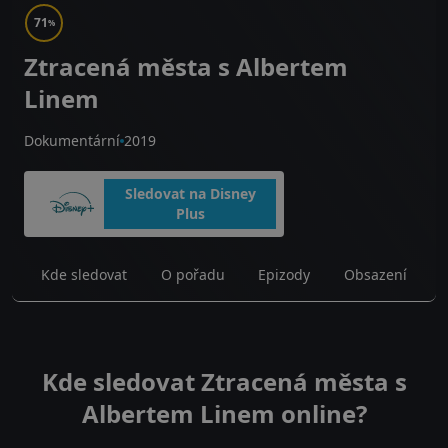
71
%
Ztracená města s Albertem
Linem
Dokumentární
2019
Sledovat na Disney
Plus
Kde sledovat
O pořadu
Epizody
Obsazení
Kde sledovat Ztracená města s
Albertem Linem online?