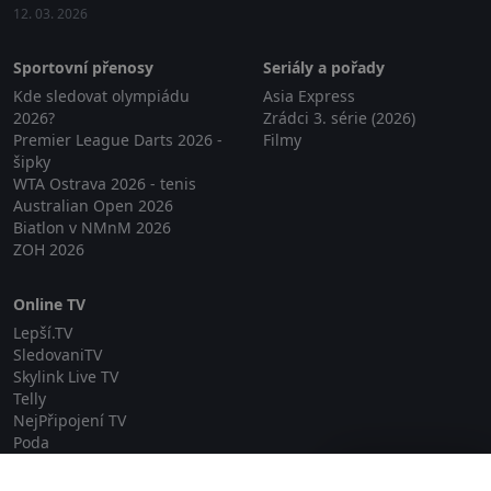
12. 03. 2026
Sportovní přenosy
Seriály a pořady
Kde sledovat olympiádu
Asia Express
2026?
Zrádci 3. série (2026)
Premier League Darts 2026 -
Filmy
šipky
WTA Ostrava 2026 - tenis
Australian Open 2026
Biatlon v NMnM 2026
ZOH 2026
Online TV
Lepší.TV
SledovaniTV
Skylink Live TV
Telly
NejPřipojení TV
Poda
Sportovní přenosy
Zavřít reklamu