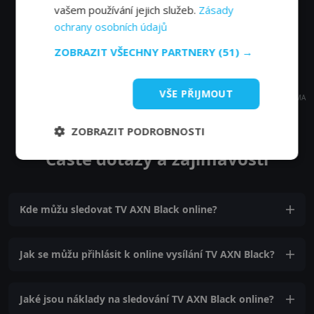
vašem používání jejich služeb.
Zásady
ochrany osobních údajů
ZOBRAZIT VŠECHNY PARTNERY
(51) →
VŠE PŘIJMOUT
REKLAMA
ZOBRAZIT PODROBNOSTI
Časté dotazy a zajímavosti
Kde můžu sledovat TV AXN Black online?
Jak se můžu přihlásit k online vysílání TV AXN Black?
Jaké jsou náklady na sledování TV AXN Black online?