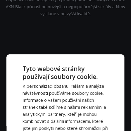
AXN Black přináší nejnovější a nejpopulárnější seriály a filmy
vysílané v nejvyšší kvalitě.
Tyto webové stránky
používají soubory cookie.
K personalizaci obsahu, reklam a analýze
návštěvnosti používáme soubory cookie.
Informace o vašem používání našich
stránek také sdílíme s našimi reklamními a
analytickými partnery, kteří je mohou
kombinovat s dalšími informacemi, které
jste jim poskytli nebo které shromáždili při