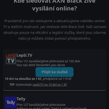
Kde sledovat AXN Black živé
vysílání online?
Pravidelně pro vás sledujeme a aktualizujeme nabídku online
TV a dalších možností, jak sledovat AXN Black živě. Náš seznam
obsahuje pouze na oficiální a legální služby, které jsou zdarma
nebo je můžete získat pomocí předplatného.
Lepší.TV
Přes 151 kanálů
Zpětné přehrávání až 100 dní
Více než 4000 filmů
HBO jako dárek
Přejít ke službě
10 dní na zkoušku za 1 Kč
, předplatné od 119 Kč
TIP:
Vyzkoušejte
Lepší.TV na 10 dní za 1 Kč
Telly
Přes 127 kanálů
Zpětné přehrávání
Aplikace na mobil, tablet, TV
Až 6 zařízení současně