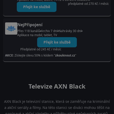
předplatné od 270 Kč / měsíc
Přejít ke službě
NejPřipojení
Přes 118 kanálů
Archiv 7 dní
Nahrávky 30 dní
Aplikace na mobil, tablet, TV
Přejít ke službě
Předplatné od 245 Kč / měsíc
AKCE:
Získejte slevu 50% s kódem "
zkouknout.cz
"
Televize AXN Black
AXN Black je televizní stanice, která se zaměřuje na kriminální
a akční seriály a filmy. Na této stanici se diváci mohou těšit na
napínavé a akční zápletky a příběhy plné nečekaných zvratů.