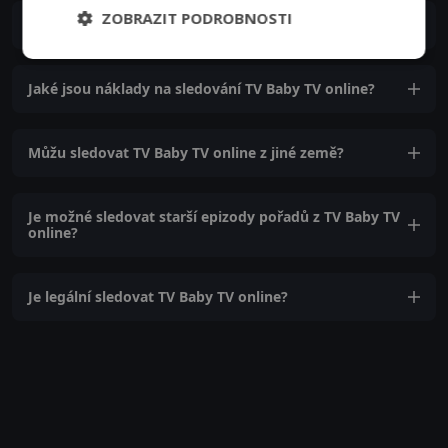
ZOBRAZIT PODROBNOSTI
Jak se můžu přihlásit k online vysílání TV Baby TV?
Jaké jsou náklady na sledování TV Baby TV online?
Můžu sledovat TV Baby TV online z jiné země?
Je možné sledovat starší epizody pořadů z TV Baby TV
online?
Je legální sledovat TV Baby TV online?