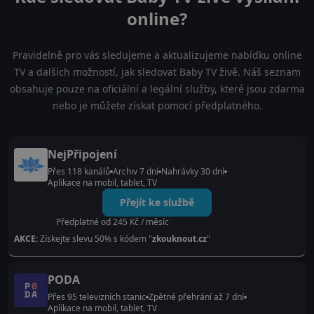
online?
Pravidelně pro vás sledujeme a aktualizujeme nabídku online
TV a dalších možností, jak sledovat Baby TV živě. Náš seznam
obsahuje pouze na oficiální a legální služby, které jsou zdarma
nebo je můžete získat pomocí předplatného.
NejPřipojení
Přes 118 kanálů
Archiv 7 dní
Nahrávky 30 dní
Aplikace na mobil, tablet, TV
Přejít ke službě
Předplatné od 245 Kč / měsíc
AKCE:
Získejte slevu 50% s kódem "
zkouknout.cz
"
PODA
Přes 95 televizních stanic
Zpětné přehrání až 7 dní
Aplikace na mobil, tablet, TV