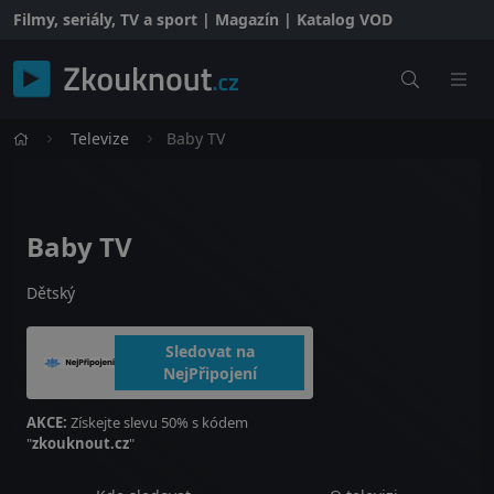
Filmy, seriály, TV a sport | Magazín | Katalog VOD
Televize
Baby TV
Baby TV
Dětský
Sledovat na
NejPřipojení
AKCE:
Získejte slevu 50% s kódem
"
zkouknout.cz
"