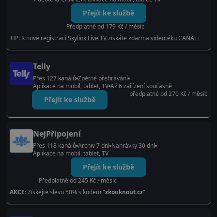
Přejít ke službě
Předplatné od 179 Kč / měsíc
TIP: K nové registraci
Skylink Live TV
získáte zdarma
videotéku CANAL+
Telly
Přes 127 kanálů
Zpětné přehrávání
Aplikace na mobil, tablet, TV
Až 6 zařízení současně
předplatné od 270 Kč / měsíc
Přejít ke službě
NejPřipojení
Přes 118 kanálů
Archiv 7 dní
Nahrávky 30 dní
Aplikace na mobil, tablet, TV
Přejít ke službě
Předplatné od 245 Kč / měsíc
AKCE:
Získejte slevu 50% s kódem "
zkouknout.cz
"