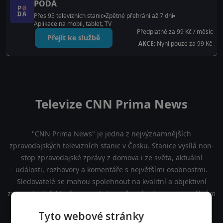
PODA
Přes 95 televizních stanic
Zpětné přehrání až 7 dní
Aplikace na mobil, tablet, TV
Předplatné za 99 Kč / měsíc
Přejít ke službě
AKCE:
Nyní pouze za 99 Kč
Televize CNN Prima News
"CNN Prima News" je jedna z nejvýznamnějších
zpravodajských televizních stanic v Česku. Stanice vysílá non-
stop zpravodajské zprávy z domova i ze světa, aktuální
události, rozhovory a komentáře s největšími osobnostmi.
Sledovatelé se mohou spolehnout na kvalitní a objektivní
zpravodajství, které jim poskytuje přesné informace v reálném
čase.
Tyto webové stránky