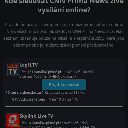
Kde sledovat CNN Prima News živé
vysílání online?
Pravidelně pro vás sledujeme a aktualizujeme nabídku online
TV a dalších možností, jak sledovat CNN Prima News živě. Náš
seznam obsahuje pouze na oficiální a legální služby, které jsou
zdarma nebo je můžete získat pomocí předplatného.
Lepší.TV
Přes 151 kanálů
Zpětné přehrávání až 100 dní
Více než 4000 filmů
HBO jako dárek
Přejít ke službě
10 dní na zkoušku za 1 Kč
, předplatné od 119 Kč
TIP:
Vyzkoušejte
Lepší.TV na 10 dní za 1 Kč
Skylink Live TV
Přes 84 kanálů
Zpětné přehrávání až 7 dní
Videotéka CANAL+
Aplikace na mobil, tablet, TV