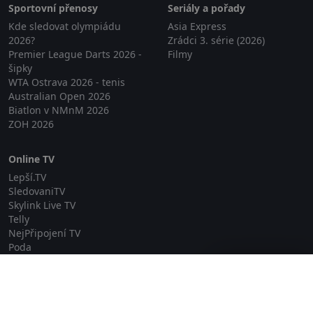
Sportovní přenosy
Seriály a pořady
Kde sledovat olympiádu
Asia Express
2026?
Zrádci 3. série (2026)
Premier League Darts 2026 -
Filmy
šipky
WTA Ostrava 2026 - tenis
Australian Open 2026
Biatlon v NMnM 2026
ZOH 2026
Online TV
Lepší.TV
SledovaniTV
Skylink Live TV
Telly
NejPřipojení TV
Poda
Sportovní přenosy
Zavřít reklamu