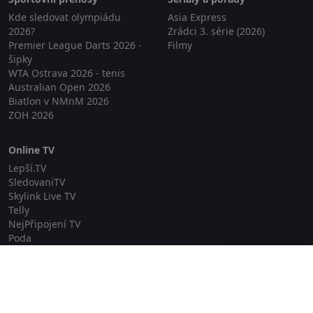
Kde sledovat olympiádu
Asia Express
2026?
Zrádci 3. série (2026)
Premier League Darts 2026 -
Filmy
šipky
WTA Ostrava 2026 - tenis
Australian Open 2026
Biatlon v NMnM 2026
ZOH 2026
Online TV
Lepší.TV
SledovaniTV
Skylink Live TV
Telly
NejPřipojení TV
Poda
Sportovní přenosy
Zavřít reklamu
GDPR
Zásady cookies
Redakce
O projektu Zkouknout.cz
Obchodní podmínky