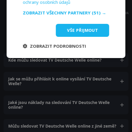
ochrany osobních údajů
ZOBRAZIT VŠECHNY PARTNERY
(51) →
REKLAMA
VŠE PŘIJMOUT
Časté dotazy a zajímavosti
ZOBRAZIT PODROBNOSTI
Kde můžu sledovat TV Deutsche Welle online?
Jak se můžu přihlásit k online vysílání TV Deutsche
Welle?
Jaké jsou náklady na sledování TV Deutsche Welle
online?
Můžu sledovat TV Deutsche Welle online z jiné země?