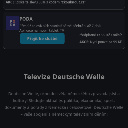
AKCE:
Získejte slevu 50% s kódem "
zkouknout.cz
"
PODA
Přes 95 televizních stanic
Zpětné přehrání až 7 dní
Aplikace na mobil, tablet, TV
Předplatné za 99 Kč / měsíc
Přejít ke službě
AKCE:
Nyní pouze za 99 Kč
Televize Deutsche Welle
Deutsche Welle, okno do světa německého zpravodajství a
kultury! Sledujte aktuality, politiku, ekonomiku, sport,
dokumenty a pořady z Německa i celosvětově. Deutsche Welle
– vaše spojení s německým televizním děním!