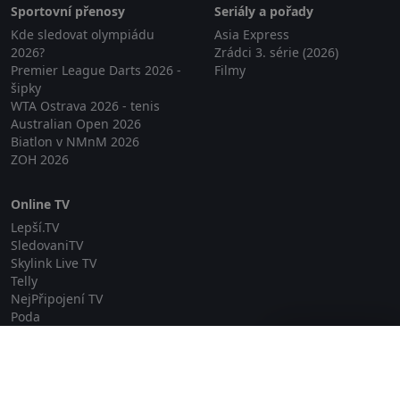
Sportovní přenosy
Seriály a pořady
Kde sledovat olympiádu
Asia Express
2026?
Zrádci 3. série (2026)
Premier League Darts 2026 -
Filmy
šipky
WTA Ostrava 2026 - tenis
Australian Open 2026
Biatlon v NMnM 2026
ZOH 2026
Online TV
Lepší.TV
SledovaniTV
Skylink Live TV
Telly
NejPřipojení TV
Poda
Sportovní přenosy
Zavřít reklamu