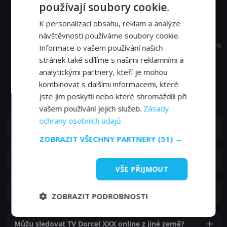
používají soubory cookie.
K personalizaci obsahu, reklam a analýze
návštěvnosti používáme soubory cookie.
REKLAMA
Informace o vašem používání našich
stránek také sdílíme s našimi reklamními a
analytickými partnery, kteří je mohou
kombinovat s dalšími informacemi, které
Časté dotazy a zajímavosti
jste jim poskytli nebo které shromáždili při
vašem používání jejich služeb.
Zásady
ochrany osobních údajů
Kde můžu sledovat TV Dorcel XXX online?
ZOBRAZIT VŠECHNY PARTNERY
(51) →
Jak se můžu přihlásit k online vysílání TV Dorcel XXX?
VŠE PŘIJMOUT
Jaké jsou náklady na sledování TV Dorcel XXX online?
ZOBRAZIT PODROBNOSTI
Můžu sledovat TV Dorcel XXX online z jiné země?