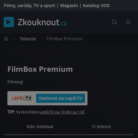
Filmy, seriály, TV a sport | Magazín | Katalog VOD
Televize
FilmBox Premium
FilmBox Premium
Filmový
Sledovat na Lepší.TV
TIP:
Vyzkoušejte
Lepší.TV na 10 dní za 1 Kč
Kde sledovat
O televizi