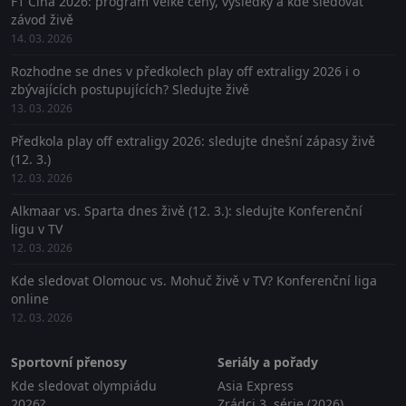
F1 Čína 2026: program Velké ceny, výsledky a kde sledovat
závod živě
14. 03. 2026
Rozhodne se dnes v předkolech play off extraligy 2026 i o
zbývajících postupujících? Sledujte živě
13. 03. 2026
Předkola play off extraligy 2026: sledujte dnešní zápasy živě
(12. 3.)
12. 03. 2026
Alkmaar vs. Sparta dnes živě (12. 3.): sledujte Konferenční
ligu v TV
12. 03. 2026
Kde sledovat Olomouc vs. Mohuč živě v TV? Konferenční liga
online
12. 03. 2026
Sportovní přenosy
Seriály a pořady
Kde sledovat olympiádu
Asia Express
2026?
Zrádci 3. série (2026)