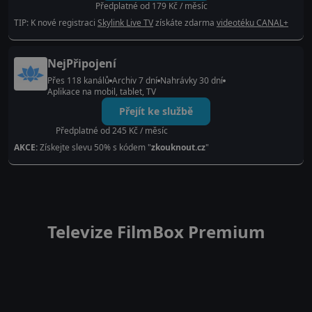
Předplatné od 179 Kč / měsíc
TIP: K nové registraci
Skylink Live TV
získáte zdarma
videotéku CANAL+
NejPřipojení
Přes 118 kanálů
Archiv 7 dní
Nahrávky 30 dní
Aplikace na mobil, tablet, TV
Přejít ke službě
Předplatné od 245 Kč / měsíc
AKCE:
Získejte slevu 50% s kódem "
zkouknout.cz
"
Televize FilmBox Premium