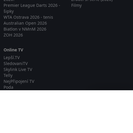
Premier League Darts 2026 -
Filmy
šipky
WTA Ostrava 2026 - tenis
Australian Open 2026
Biatlon v NMnM 2026
ZOH 2026
Online TV
Lepší.TV
SledovaniTV
Skylink Live TV
Telly
NejPřipojení TV
Poda
Sportovní přenosy
Zavřít reklamu
GDPR
Zásady cookies
Redakce
O projektu Zkouknout.cz
Obchodní podmínky
Etický kodex
Kontakt
Copyright © 2026 zkouknout.cz