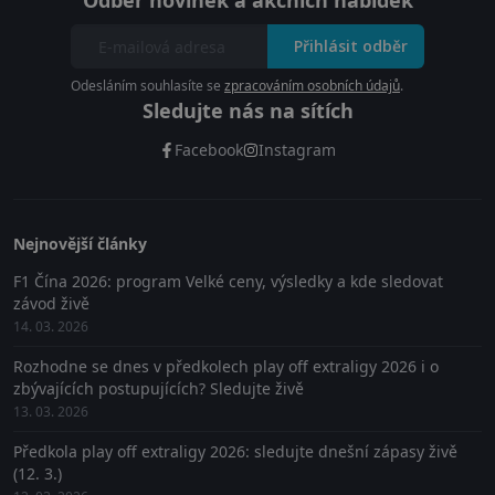
Odběr novinek a akčních nabídek
Přihlásit odběr
Odesláním souhlasíte se
zpracováním osobních údajů
.
Sledujte nás na sítích
Facebook
Instagram
Nejnovější články
F1 Čína 2026: program Velké ceny, výsledky a kde sledovat
závod živě
14. 03. 2026
Rozhodne se dnes v předkolech play off extraligy 2026 i o
zbývajících postupujících? Sledujte živě
13. 03. 2026
Předkola play off extraligy 2026: sledujte dnešní zápasy živě
(12. 3.)