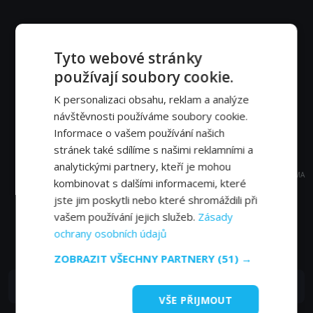
Tyto webové stránky
používají soubory cookie.
K personalizaci obsahu, reklam a analýze
návštěvnosti používáme soubory cookie.
Informace o vašem používání našich
stránek také sdílíme s našimi reklamními a
analytickými partnery, kteří je mohou
REKLAMA
kombinovat s dalšími informacemi, které
jste jim poskytli nebo které shromáždili při
vašem používání jejich služeb.
Zásady
Časté dotazy a zajímavosti
ochrany osobních údajů
ZOBRAZIT VŠECHNY PARTNERY
(51) →
Kde můžu sledovat TV Love Nature HD online?
VŠE PŘIJMOUT