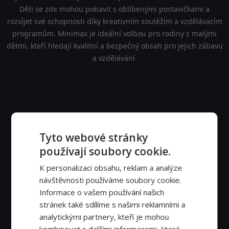
Děti se zde mohou pobavit s oblíbenými postavičkami a
rozvíjet své schopnosti díky kreativním soutěžím a vzdělávacím
programům. Minimax je ideální volbou pro rodiny s malými
dětmi, kteří hledají kvalitní a bezpečný obsah pro jejich zábavu
a vzdělávání.
Tyto webové stránky
používají soubory cookie.
K personalizaci obsahu, reklam a analýze
návštěvnosti používáme soubory cookie.
Informace o vašem používání našich
stránek také sdílíme s našimi reklamními a
analytickými partnery, kteří je mohou
kombinovat s dalšími informacemi, které