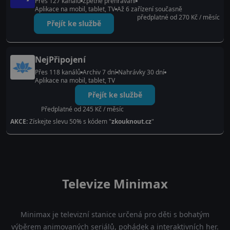
Přes 127 kanálů
Zpětné přehrávání
Aplikace na mobil, tablet, TV
Až 6 zařízení současně
předplatné od 270 Kč / měsíc
Přejít ke službě
NejPřipojení
Přes 118 kanálů
Archiv 7 dní
Nahrávky 30 dní
Aplikace na mobil, tablet, TV
Přejít ke službě
Předplatné od 245 Kč / měsíc
AKCE:
Získejte slevu 50% s kódem "
zkouknout.cz
"
Televize Minimax
Minimax je televizní stanice určená pro děti s bohatým
výběrem animovaných seriálů, pohádek a interaktivních her.