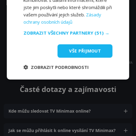
jste jim poskytli nebo které shromáždili při
vašem používání jejich služeb.
Zásady
ochrany osobních údajů
ZOBRAZIT VŠECHNY PARTNERY
(51) →
VŠE PŘIJMOUT
REKLAMA
ZOBRAZIT PODROBNOSTI
Časté dotazy a zajímavosti
Kde můžu sledovat TV Minimax online?
Jak se můžu přihlásit k online vysílání TV Minimax?