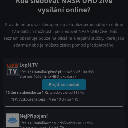
Kde sledovat NASA UHD živé
vysílání online?
Pravidelně pro vás sledujeme a aktualizujeme nabídku online
TV a dalších možností, jak sledovat NASA UHD živě. Náš
seznam obsahuje pouze na oficiální a legální služby, které jsou
zdarma nebo je můžete získat pomocí předplatného.
Lepší.TV
Přes 151 kanálů
Zpětné přehrávání až 100 dní
Více než 4000 filmů
HBO jako dárek
Přejít ke službě
10 dní na zkoušku za 1 Kč
, předplatné od 119 Kč
TIP:
Vyzkoušejte
Lepší.TV na 10 dní za 1 Kč
NejPřipojení
Přes 118 kanálů
Archiv 7 dní
Nahrávky 30 dní
Aplikace na mobil, tablet, TV