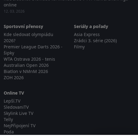
online
12. 03. 2026
Sportovní přenosy
Seriály a pořady
Kde sledovat olympiádu
Asia Express
2026?
Zrádci 3. série (2026)
Premier League Darts 2026 -
Filmy
šipky
WTA Ostrava 2026 - tenis
Australian Open 2026
Biatlon v NMnM 2026
ZOH 2026
Online TV
Lepší.TV
SledovaniTV
Skylink Live TV
Telly
NejPřipojení TV
Poda
Sportovní přenosy