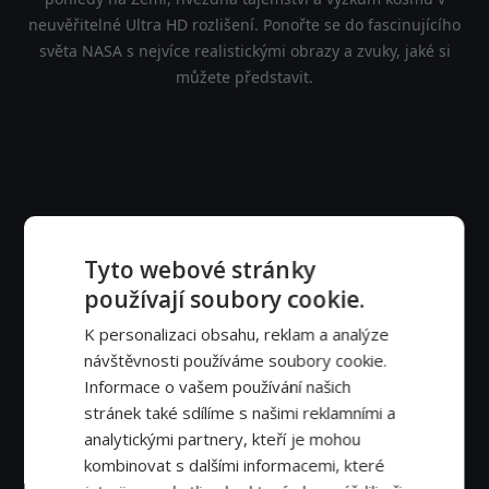
neuvěřitelné Ultra HD rozlišení. Ponořte se do fascinujícího
světa NASA s nejvíce realistickými obrazy a zvuky, jaké si
můžete představit.
Tyto webové stránky
používají soubory cookie.
K personalizaci obsahu, reklam a analýze
návštěvnosti používáme soubory cookie.
Informace o vašem používání našich
stránek také sdílíme s našimi reklamními a
analytickými partnery, kteří je mohou
kombinovat s dalšími informacemi, které