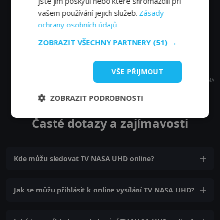
jste jim poskytli nebo které shromáždili při
vašem používání jejich služeb.
Zásady
ochrany osobních údajů
ZOBRAZIT VŠECHNY PARTNERY
(51) →
VŠE PŘIJMOUT
REKLAMA
ZOBRAZIT PODROBNOSTI
Časté dotazy a zajímavosti
Kde můžu sledovat TV NASA UHD online?
Jak se můžu přihlásit k online vysílání TV NASA UHD?