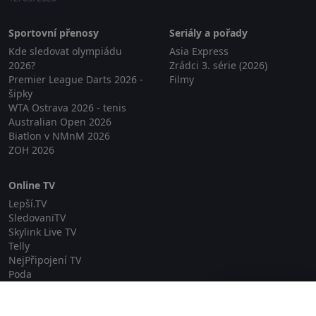
Sportovní přenosy
Seriály a pořady
Kde sledovat olympiádu
Asia Express
2026?
Zrádci 3. série (2026)
Premier League Darts 2026 -
Filmy
šipky
WTA Ostrava 2026 - tenis
Australian Open 2026
Biatlon v NMnM 2026
ZOH 2026
Online TV
Lepší.TV
SledovaniTV
Skylink Live TV
Telly
NejPřipojení TV
Poda
Sportovní přenosy
Zavřít reklamu