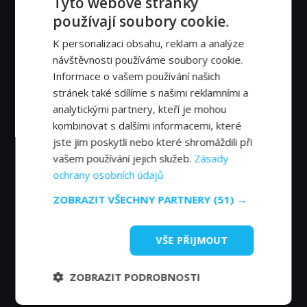
Tyto webové stránky
populárních zahraničních sitcomů. S Nova Fun se nebudete
používají soubory cookie.
nudit!
K personalizaci obsahu, reklam a analýze
návštěvnosti používáme soubory cookie.
Informace o vašem používání našich
stránek také sdílíme s našimi reklamními a
analytickými partnery, kteří je mohou
kombinovat s dalšími informacemi, které
jste jim poskytli nebo které shromáždili při
vašem používání jejich služeb.
Zásady
ochrany osobních údajů
ZOBRAZIT VŠECHNY PARTNERY
(51) →
VŠE PŘIJMOUT
ZOBRAZIT PODROBNOSTI