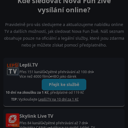
Kde sledovat Nova Fun živé
vysílání online?
Pravidelně pro vás sledujeme a aktualizujeme nabídku online
TV a dalších možností, jak sledovat Nova Fun živě. Náš seznam
obsahuje pouze na oficiální a legální služby, které jsou zdarma
nebo je můžete získat pomocí předplatného.
Lepší.TV
Přes 151 kanálů
Zpětné přehrávání až 100 dní
Více než 4000 filmů
HBO jako dárek
Přejít ke službě
10 dní na zkoušku za 1 Kč
, předplatné od 119 Kč
TIP:
Vyzkoušejte
Lepší.TV na 10 dní za 1 Kč
Skylink Live TV
Přes 84 kanálů
Zpětné přehrávání až 7 dní
Videotéka CANAL+
Aplikace na mobil, tablet, TV