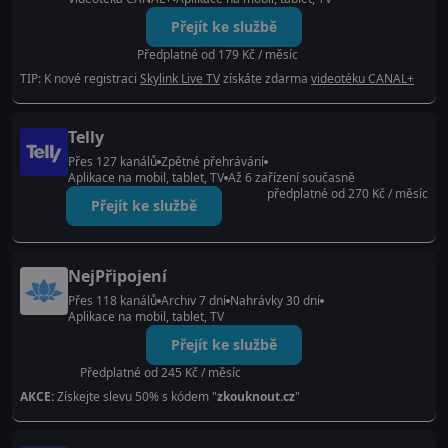
Přejít ke službě
Předplatné od 179 Kč / měsíc
TIP: K nové registraci
Skylink Live TV
získáte zdarma
videotéku CANAL+
Telly
Přes 127 kanálů
Zpětné přehrávání
Aplikace na mobil, tablet, TV
Až 6 zařízení současně
předplatné od 270 Kč / měsíc
Přejít ke službě
NejPřipojení
Přes 118 kanálů
Archiv 7 dní
Nahrávky 30 dní
Aplikace na mobil, tablet, TV
Přejít ke službě
Předplatné od 245 Kč / měsíc
AKCE:
Získejte slevu 50% s kódem "
zkouknout.cz
"