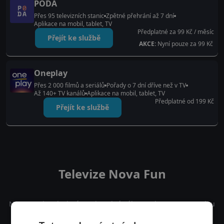
PODA
Přes 95 televizních stanic
Zpětné přehrání až 7 dní
Aplikace na mobil, tablet, TV
Předplatné za 99 Kč / měsíc
Přejít ke službě
AKCE:
Nyní pouze za 99 Kč
Oneplay
Přes 2 000 filmů a seriálů
Pořady o 7 dní dříve než v TV
Až 140+ TV kanálů
Aplikace na mobil, tablet, TV
Předplatné od 199 Kč
Přejít ke službě
Televize Nova Fun
Nova Fun je televizní stanice plná zábavy a humoru pro celou
rodinu. Nabízí široký výběr komediálních filmů, stand-upů a