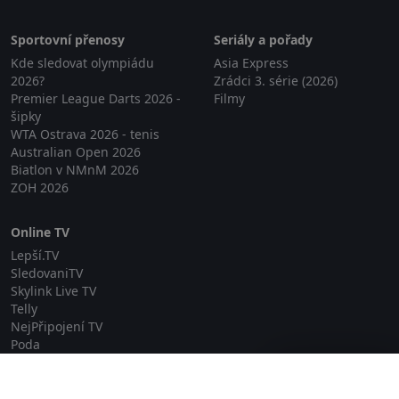
Sportovní přenosy
Seriály a pořady
Kde sledovat olympiádu
Asia Express
2026?
Zrádci 3. série (2026)
Premier League Darts 2026 -
Filmy
šipky
WTA Ostrava 2026 - tenis
Australian Open 2026
Biatlon v NMnM 2026
ZOH 2026
Online TV
Lepší.TV
SledovaniTV
Skylink Live TV
Telly
NejPřipojení TV
Poda
Sportovní přenosy
Zavřít reklamu