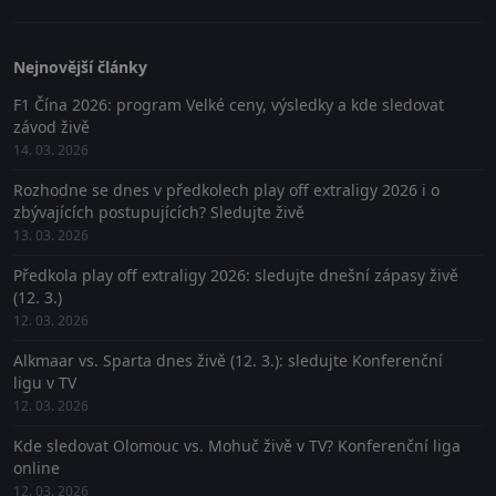
Nejnovější články
F1 Čína 2026: program Velké ceny, výsledky a kde sledovat
závod živě
14. 03. 2026
Rozhodne se dnes v předkolech play off extraligy 2026 i o
zbývajících postupujících? Sledujte živě
13. 03. 2026
Předkola play off extraligy 2026: sledujte dnešní zápasy živě
(12. 3.)
12. 03. 2026
Alkmaar vs. Sparta dnes živě (12. 3.): sledujte Konferenční
ligu v TV
12. 03. 2026
Kde sledovat Olomouc vs. Mohuč živě v TV? Konferenční liga
online
12. 03. 2026