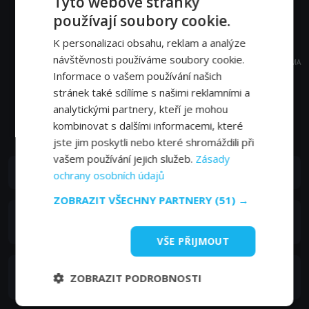
Tyto webové stránky
používají soubory cookie.
K personalizaci obsahu, reklam a analýze
návštěvnosti používáme soubory cookie.
REKLAMA
Informace o vašem používání našich
stránek také sdílíme s našimi reklamními a
analytickými partnery, kteří je mohou
Časté dotazy a zajímavosti
kombinovat s dalšími informacemi, které
jste jim poskytli nebo které shromáždili při
vašem používání jejich služeb.
Zásady
Kde můžu sledovat TV Penthouse Gold online?
ochrany osobních údajů
ZOBRAZIT VŠECHNY PARTNERY
(51) →
Jak se můžu přihlásit k online vysílání TV Penthouse
Gold?
VŠE PŘIJMOUT
Jaké jsou náklady na sledování TV Penthouse Gold
ZOBRAZIT PODROBNOSTI
online?