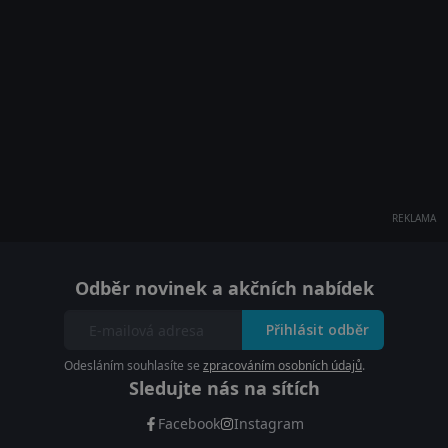
REKLAMA
Odběr novinek a akčních nabídek
Přihlásit odběr
Odesláním souhlasíte se
zpracováním osobních údajů
.
Sledujte nás na sítích
Facebook
Instagram