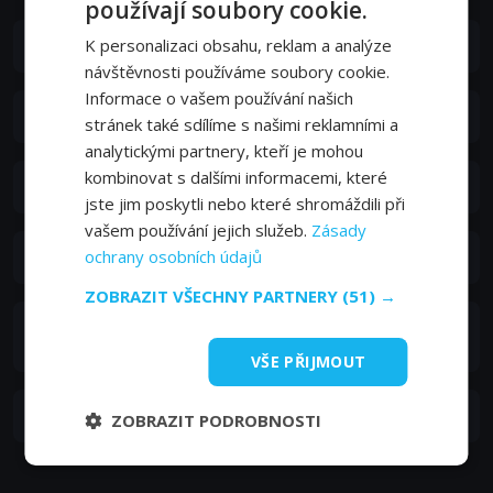
používají soubory cookie.
K personalizaci obsahu, reklam a analýze
Kde můžu sledovat TV Plus online?
návštěvnosti používáme soubory cookie.
Informace o vašem používání našich
Jak se můžu přihlásit k online vysílání TV Plus?
stránek také sdílíme s našimi reklamními a
analytickými partnery, kteří je mohou
kombinovat s dalšími informacemi, které
Jaké jsou náklady na sledování TV Plus online?
jste jim poskytli nebo které shromáždili při
vašem používání jejich služeb.
Zásady
ochrany osobních údajů
Můžu sledovat TV Plus online z jiné země?
ZOBRAZIT VŠECHNY PARTNERY
(51) →
Je možné sledovat starší epizody pořadů z TV Plus
online?
VŠE PŘIJMOUT
Je legální sledovat TV Plus online?
ZOBRAZIT PODROBNOSTI