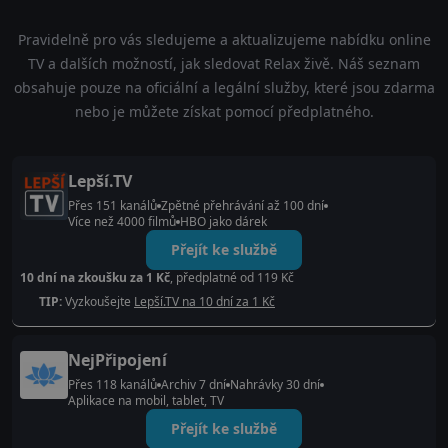
Pravidelně pro vás sledujeme a aktualizujeme nabídku online
TV a dalších možností, jak sledovat Relax živě. Náš seznam
obsahuje pouze na oficiální a legální služby, které jsou zdarma
nebo je můžete získat pomocí předplatného.
Lepší.TV
Přes 151 kanálů
Zpětné přehrávání až 100 dní
Více než 4000 filmů
HBO jako dárek
Přejít ke službě
10 dní na zkoušku za 1 Kč
, předplatné od 119 Kč
TIP:
Vyzkoušejte
Lepší.TV na 10 dní za 1 Kč
NejPřipojení
Přes 118 kanálů
Archiv 7 dní
Nahrávky 30 dní
Aplikace na mobil, tablet, TV
Přejít ke službě