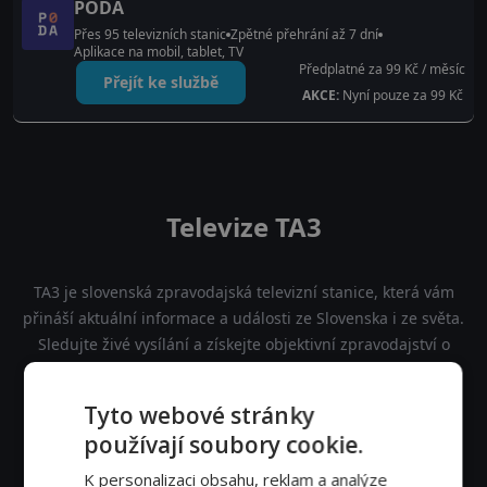
PODA
Přes 95 televizních stanic
Zpětné přehrání až 7 dní
Aplikace na mobil, tablet, TV
Předplatné za 99 Kč / měsíc
Přejít ke službě
AKCE:
Nyní pouze za 99 Kč
Televize TA3
TA3 je slovenská zpravodajská televizní stanice, která vám
přináší aktuální informace a události ze Slovenska i ze světa.
Sledujte živé vysílání a získejte objektivní zpravodajství o
politice, ekonomice, sportu a kultuře 24 hodin denně.
Tyto webové stránky
používají soubory cookie.
K personalizaci obsahu, reklam a analýze