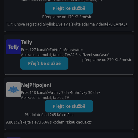
Přejít ke službě
Předplatné od 179 Kč / měsíc
TIP: K nové registraci
Skylink Live TV
získáte zdarma
videotéku CANAL+
Telly
Přes 127 kanálů
Zpětné přehrávání
Aplikace na mobil, tablet, TV
Až 6 zařízení současně
předplatné od 270 Kč / měsíc
Přejít ke službě
NejPřipojení
Přes 118 kanálů
Archiv 7 dní
Nahrávky 30 dní
Aplikace na mobil, tablet, TV
Přejít ke službě
Předplatné od 245 Kč / měsíc
AKCE:
Získejte slevu 50% s kódem "
zkouknout.cz
"