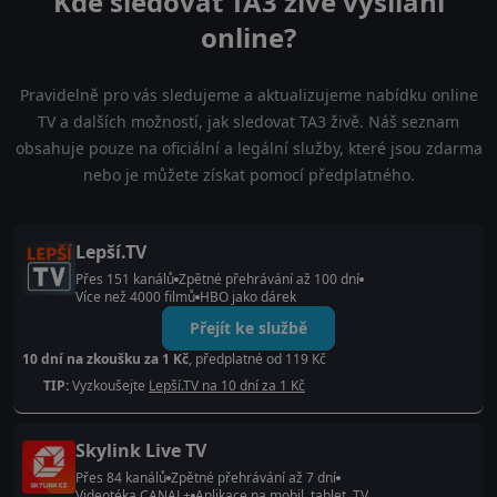
Kde sledovat TA3 živé vysílání
online?
Pravidelně pro vás sledujeme a aktualizujeme nabídku online
TV a dalších možností, jak sledovat TA3 živě. Náš seznam
obsahuje pouze na oficiální a legální služby, které jsou zdarma
nebo je můžete získat pomocí předplatného.
Lepší.TV
Přes 151 kanálů
Zpětné přehrávání až 100 dní
Více než 4000 filmů
HBO jako dárek
Přejít ke službě
10 dní na zkoušku za 1 Kč
, předplatné od 119 Kč
TIP:
Vyzkoušejte
Lepší.TV na 10 dní za 1 Kč
Skylink Live TV
Přes 84 kanálů
Zpětné přehrávání až 7 dní
Videotéka CANAL+
Aplikace na mobil, tablet, TV