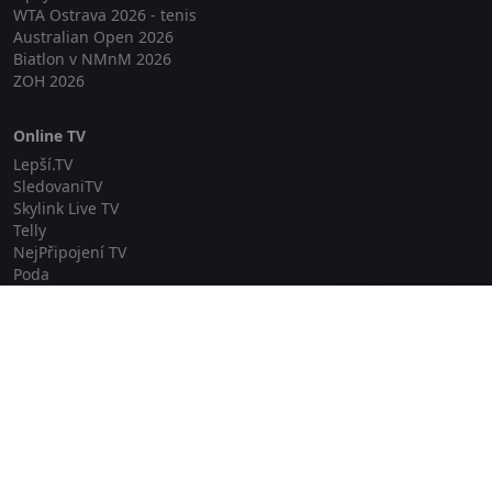
WTA Ostrava 2026 - tenis
Australian Open 2026
Biatlon v NMnM 2026
ZOH 2026
Online TV
Lepší.TV
SledovaniTV
Skylink Live TV
Telly
NejPřipojení TV
Poda
Sportovní přenosy
Zavřít reklamu
GDPR
Zásady cookies
Redakce
O projektu Zkouknout.cz
Obchodní podmínky
Etický kodex
Kontakt
Copyright © 2026 zkouknout.cz
Digitální agentura Smit Media