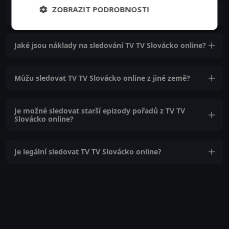
ZOBRAZIT PODROBNOSTI
Jak se můžu přihlásit k online vysílání TV TV Slovácko?
Jaké jsou náklady na sledování TV TV Slovácko online?
Můžu sledovat TV TV Slovácko online z jiné země?
Je možné sledovat starší epizody pořadů z TV TV
Slovácko online?
Je legální sledovat TV TV Slovácko online?