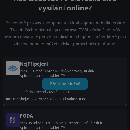
vysílání online?
Pravidelně pro vás sledujeme a aktualizujeme nabídku online
TV a dalších možností, jak sledovat TV Slovácko živě. Náš
seznam obsahuje pouze na oficiální a legální služby, které jsou
zdarma nebo je můžete získat pomocí předplatného.
NejPřipojení
Přes 118 kanálů
Archiv 7 dní
Nahrávky 30 dní
Aplikace na mobil, tablet, TV
Přejít ke službě
Předplatné od 245 Kč / měsíc
AKCE:
Získejte slevu 50% s kódem "
zkouknout.cz
"
PODA
Přes 95 televizních stanic
Zpětné přehrání až 7 dní
Aplikace na mobil, tablet, TV