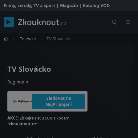
Filmy, seriály, TV a sport | Magazín | Katalog VOD
Televize
TV Slovácko
TV Slovácko
Regionální
Sledovat na
NejPřipojení
AKCE:
Získejte slevu 50% s kódem
"
zkouknout.cz
"