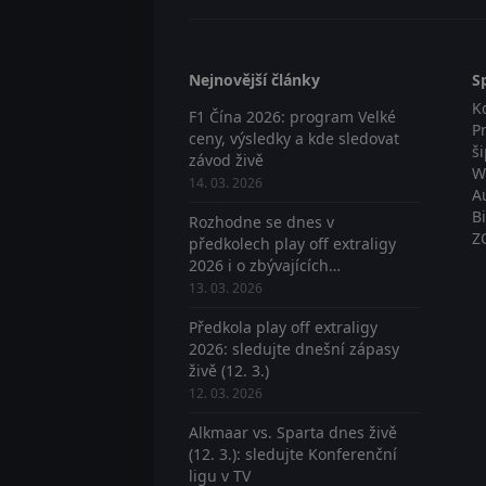
Nejnovější články
S
K
F1 Čína 2026: program Velké
P
ceny, výsledky a kde sledovat
š
závod živě
W
14. 03. 2026
A
B
Rozhodne se dnes v
Z
předkolech play off extraligy
2026 i o zbývajících
postupujících? Sledujte živě
13. 03. 2026
Předkola play off extraligy
2026: sledujte dnešní zápasy
živě (12. 3.)
12. 03. 2026
Alkmaar vs. Sparta dnes živě
(12. 3.): sledujte Konferenční
ligu v TV