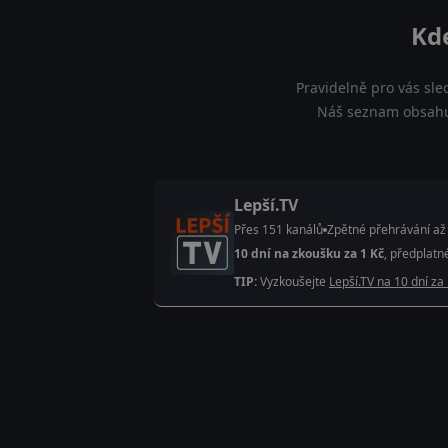
Kde
Pravidelně pro vás sle
Náš seznam obsahuje
Lepší.TV
Přes 151 kanálů
Zpětné přehrávání až
10 dní na zkoušku za 1 Kč
, předplatn
TIP:
Vyzkoušejte
Lepší.TV na 10 dní za