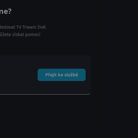
ine?
sledovat TV Trwam živě.
můžete získat pomocí
Přejít ke službě