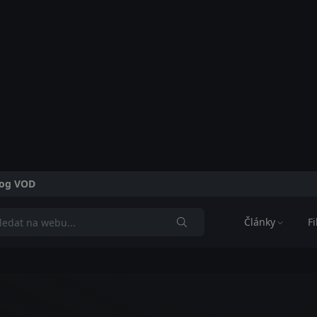
alog VOD
Články
F