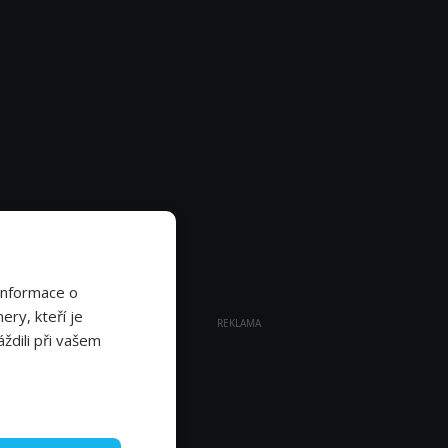
Informace o
ery, kteří je
REKLAMA
ždili při vašem