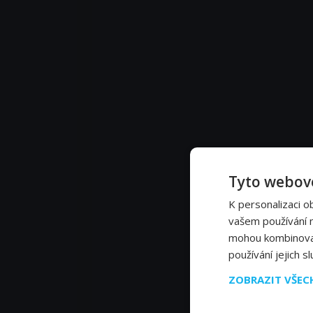
Tyto webové
K personalizaci o
vašem používání na
mohou kombinovat 
používání jejich s
ZOBRAZIT VŠE