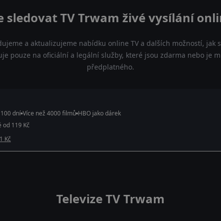
 sledovat TV Trwam živé vysílání onl
dujeme a aktualizujeme nabídku online TV a dalších možností, jak 
 pouze na oficiální a legální služby, které jsou zdarma nebo je 
předplatného.
 100 dní
Více než 4000 filmů
HBO jako dárek
é od 119 Kč
 1 Kč
Televize TV Trwam