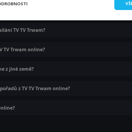
ODROBNOSTI
VŠ
online?
ysílání TV TV Trwam?
TV TV Trwam online?
e z jiné země?
y pořadů z TV TV Trwam online?
online?