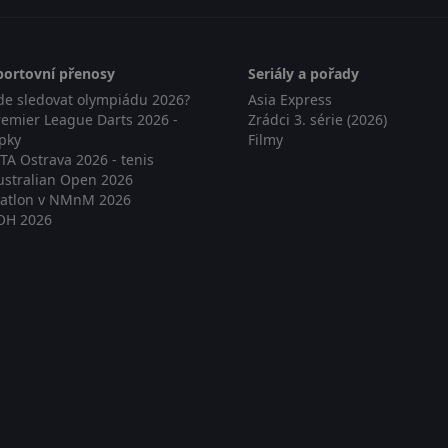
portovní přenosy
Seriály a pořady
de sledovat olympiádu 2026?
Asia Express
remier League Darts 2026 -
Zrádci 3. série (2026)
ipky
Filmy
TA Ostrava 2026 - tenis
ustralian Open 2026
iatlon v NMnM 2026
OH 2026