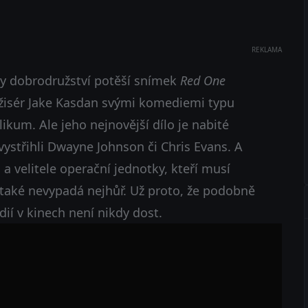
REKLAMA
y dobrodružství potěší snímek
Red One
režisér Jake Kasdan svými komediemi typu
likum. Ale jeho nejnovější dílo je nabité
ystřihli Dwayne Johnson či Chris Evans. A
a velitele operační jednotky, kteří musí
, také nevypadá nejhůř. Už proto, že podobně
ií v kinech není nikdy dost.