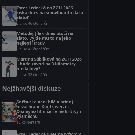
Ester Ledecká na ZOH 2026 –
získá dnes na snowboardu další
zlato?
Líbí se 46 čtenářům
Metoděj Jílek dnes útočí na
zlato. Vyjde mu to na jeho
nejlepší trati?
Líbí se 42 čtenářům
Martina Sáblíková na ZOH 2026
– bude závod na 3 kilometry
medailový?
Líbí se 32 čtenářům
Nejžhavější diskuze
Sněhurka není bílá a princ ji
nezachrání: Kontroverzní
Disneyho film čelí vlně kritiky i
výsměchu
12 komentářů
Ester Ledecká dnes na lyžích: V