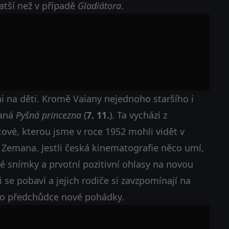
atší než v případě
Gladiátora
.
i na děti. Kromě Vaiany nejednoho staršího i
vaná
Pyšná princezna
(
7. 11.
). Ta vychází z
vé, kterou jsme v roce 1952 mohli vidět v
 Zemana. Jestli česká kinematografie něco umí,
 snímky a prvotní pozitivní ohlasy na novou
i se pobaví a jejich rodiče si zavzpomínají na
ého předchůdce nové pohádky.