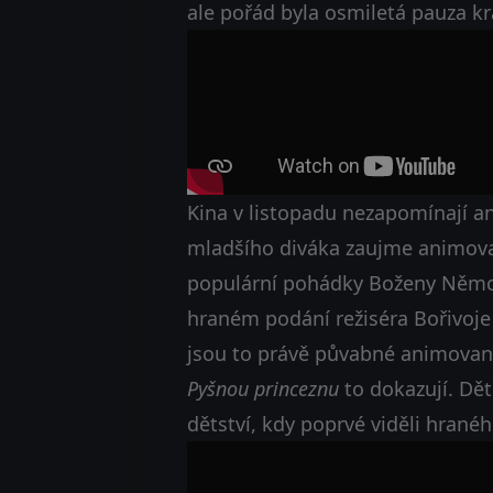
ale pořád byla osmiletá pauza kr
Kina v listopadu nezapomínají an
mladšího diváka zaujme animo
populární pohádky Boženy Němco
hraném podání režiséra Bořivoje
jsou to právě půvabné animované
Pyšnou princeznu
to dokazují. Dět
dětství, kdy poprvé viděli hran