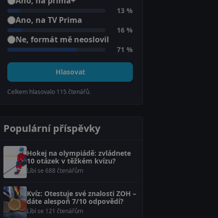
Ano, na prima+
13 %
Ano, na TV Prima
16 %
Ne, formát mě neoslovil
71 %
Hlasovat
Celkem hlasovalo
115
čtenářů.
Populární příspěvky
Hokej na olympiádě: zvládnete
10 otázek v těžkém kvízu?
Líbí se 688 čtenářům
Kvíz: Otestuje své znalosti ZOH –
dáte alespoň 7/10 odpovědí?
Líbí se 121 čtenářům