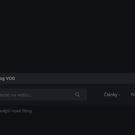
alog VOD
Články
F
vější nové filmy