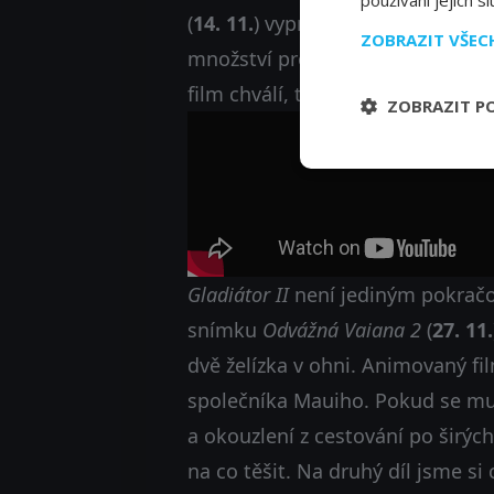
používání jejich s
(
14. 11.
) vypráví příběh syna pů
ZOBRAZIT VŠE
množství prolité krve, souboje a 
film chválí, tak uvidíme, jestli s
ZOBRAZIT P
Gladiátor II
není jediným pokračo
snímku
Odvážná Vaiana 2
(
27. 11.
dvě želízka v ohni. Animovaný fi
společníka Mauiho. Pokud se mu 
a okouzlení z cestování po širých
na co těšit. Na druhý díl jsme si 