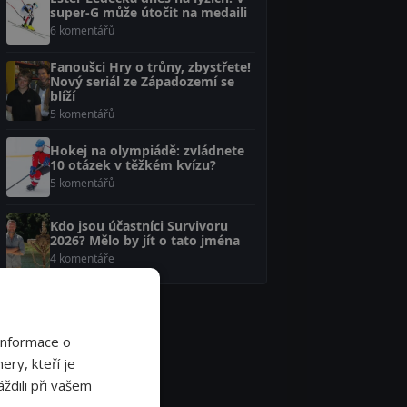
super-G může útočit na medaili
6 komentářů
Fanoušci Hry o trůny, zbystřete!
Nový seriál ze Západozemí se
blíží
5 komentářů
Hokej na olympiádě: zvládnete
10 otázek v těžkém kvízu?
5 komentářů
Kdo jsou účastníci Survivoru
2026? Mělo by jít o tato jména
4 komentáře
Informace o
ery, kteří je
ždili při vašem