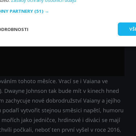
lužeb.
Zásady ochrany osobních údajů
vodního hrdiny. Opět nebude chybět velké
CHNY PARTNERY
(51) →
snad ani silná historická atmosféra. V zahraničí
e mu podařilo důstojně navázat na první díl.
ODROBNOSTI
VŠ
váním tohoto měsíce. Vrací se i Vaiana ve
). Dwayne Johnson tak bude mít v kinech hned
lm zachycuje nové dobrodružství Vaiany a jejího
podaří vytvořit stejnou směsici napětí, humoru
 mořích jako jedničce, hrdinové i diváci se mají
chvíli počkali, neboť ten první vyšel v roce 2016,