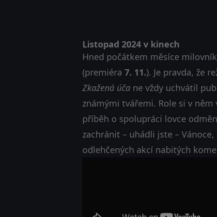
Listopad 2024 v kinech
Hned počátkem měsíce milovník
(premiéra
7. 11.
). Je pravda, že 
Zkažená úča
ne vždy uchvátil pub
známými tvářemi. Role si v něm v
příběh o spolupráci lovce odměn 
zachránit – uhádli jste – Vánoce
odlehčených akcí nabitých komed