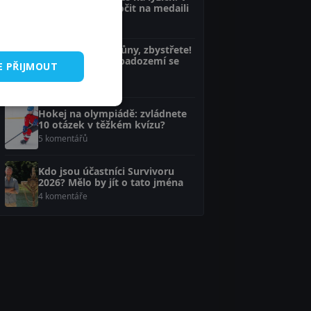
super-G může útočit na medaili
6 komentářů
Fanoušci Hry o trůny, zbystřete!
Nový seriál ze Západozemí se
E PŘIJMOUT
blíží
5 komentářů
Hokej na olympiádě: zvládnete
10 otázek v těžkém kvízu?
5 komentářů
Kdo jsou účastníci Survivoru
2026? Mělo by jít o tato jména
4 komentáře