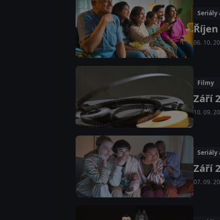
Seriály
Říjen
06. 10. 2
Filmy
Září 
10. 09. 2
Seriály
Září 
07. 09. 2