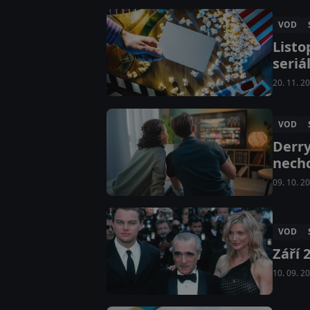
VOD
Listo
seriá
20. 11. 2
VOD
Derry
nech
09. 10. 2
VOD
Září 
10. 09. 2