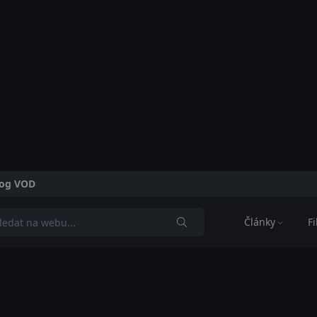
alog VOD
Články
F