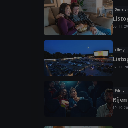
Seriály
Listo
09. 11. 2
Filmy
Listo
07. 11. 2
Filmy
Říjen
10. 10. 2