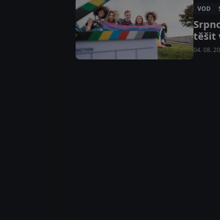
VOD
Srpno
těšit
04. 08. 2