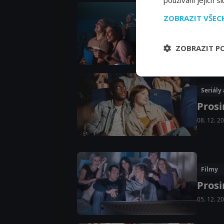
používání jejich s
ZOBRAZIT VŠE
Filmy
Leden
ZOBRAZIT P
15. 01. 2
Seriály
Prosi
08. 12. 2
Filmy
Prosi
05. 12. 2