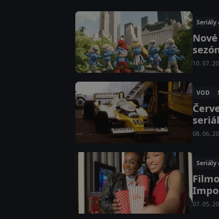
Seriály
Nové 
sezón
10. 07. 2
VOD
Červe
seriá
08. 06. 2
Seriály
Filmo
Impos
07. 05. 2