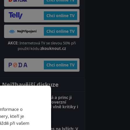
Chci online TV
Chci online TV
AKCE:
Internetová TV se slevou 50% při
použití kódu
zkouknout.cz
Chci online TV
Nejžhavější diskuze
Sněhurka není bílá a princ ji
nezachrání: Kontroverzní
Disneyho film čelí vlně kritiky i
Informace o
výsměchu
ery, kteří je
12 komentářů
ždili při vašem
Ester Ledecká dnes na lyžích: V