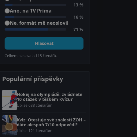
13 %
Ano, na TV Prima
16 %
Ne, formát mě neoslovil
71 %
Hlasovat
Celkem hlasovalo
115
čtenářů.
Populární příspěvky
Hokej na olympiádě: zvládnete
10 otázek v těžkém kvízu?
Líbí se 688 čtenářům
Kvíz: Otestuje své znalosti ZOH –
dáte alespoň 7/10 odpovědí?
Líbí se 121 čtenářům