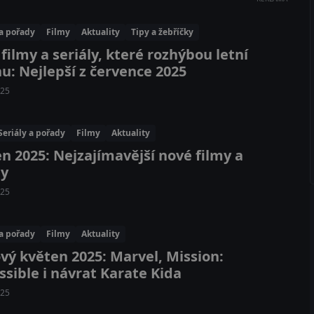
 a pořady
Filmy
Aktuality
Tipy a žebříčky
filmy a seriály, které rozhýbou letní
u: Nejlepší z července 2025
025
Seriály a pořady
Filmy
Aktuality
n 2025: Nejzajímavější nové filmy a
ly
025
 a pořady
Filmy
Aktuality
vý květen 2025: Marvel, Mission:
sible i návrat Karate Kida
025