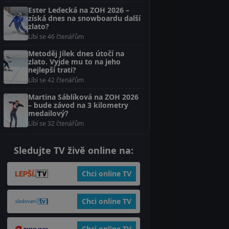
Ester Ledecká na ZOH 2026 –
získá dnes na snowboardu další
zlato?
Líbí se 46 čtenářům
Metoděj Jílek dnes útočí na
zlato. Vyjde mu to na jeho
nejlepší trati?
Líbí se 42 čtenářům
Martina Sáblíková na ZOH 2026
– bude závod na 3 kilometry
medailový?
Líbí se 32 čtenářům
Sledujte TV živě online na:
Chci online TV
Chci online TV
Chci online TV