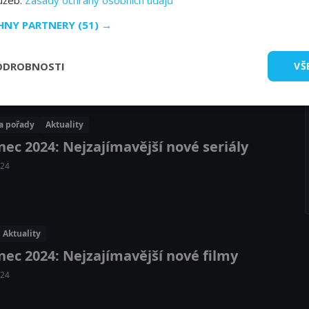
lužeb.
Zásady ochrany osobních údajů
CHNY PARTNERY
(51) →
Aktuality
 2025: Nejzajímavější nové filmy v kinech
ODROBNOSTI
VŠ
025
 a pořady
Aktuality
nec 2024: Nejzajímavější nové seriály
024
Aktuality
nec 2024: Nejzajímavější nové filmy
024