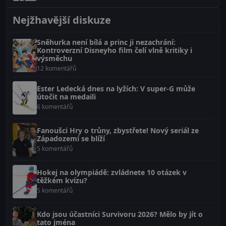
Nejžhavější diskuze
Sněhurka není bílá a princ ji nezachrání:
Kontroverzní Disneyho film čelí vlně kritiky i
výsměchu
12 komentářů
Ester Ledecká dnes na lyžích: V super-G může
útočit na medaili
6 komentářů
Fanoušci Hry o trůny, zbystřete! Nový seriál ze
Západozemí se blíží
5 komentářů
Hokej na olympiádě: zvládnete 10 otázek v
těžkém kvízu?
5 komentářů
Kdo jsou účastníci Survivoru 2026? Mělo by jít o
tato jména