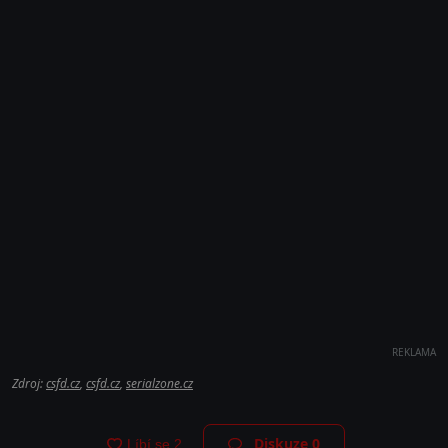
REKLAMA
Zdroj:
csfd.cz
,
csfd.cz
,
serialzone.cz
Diskuze
0