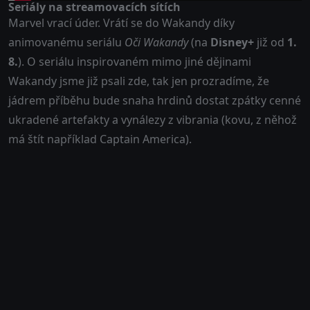
Seriály na streamovacích sítích
Marvel vrací úder. Vrátí se do Wakandy díky
animovanému seriálu
Oči Wakandy
(na
Disney+
již od
1.
8.
). O seriálu inspirovaném mimo jiné dějinami
Wakandy
jsme již psali zde
, tak jen prozradíme, že
jádrem příběhu bude snaha hrdinů dostat zpátky cenné
ukradené artefakty a vynálezy z vibrania (kovu, z něhož
má štít například Captain America).