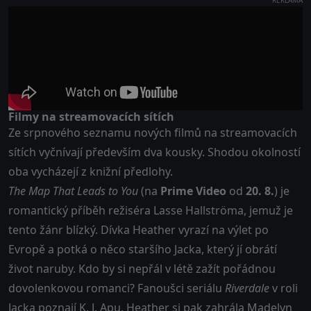
Filmy na streamovacích sítích
Ze srpnového seznamu nových filmů na streamovacích
sítích vyčnívají především dva kousky. Shodou okolností
oba vycházejí z knižní předlohy.
The Map That Leads to You
(na
Prime Video
od
20. 8.
) je
romantický příběh režiséra Lasse Hallströma, jemuž je
tento žánr blízký. Dívka Heather vyrazí na výlet po
Evropě a potká o něco staršího Jacka, který jí obrátí
život naruby. Kdo by si nepřál v létě zažít pořádnou
dovolenkovou romanci? Fanoušci seriálu
Riverdale
v roli
Jacka poznají K. J. Apu, Heather si pak zahrála Madelyn