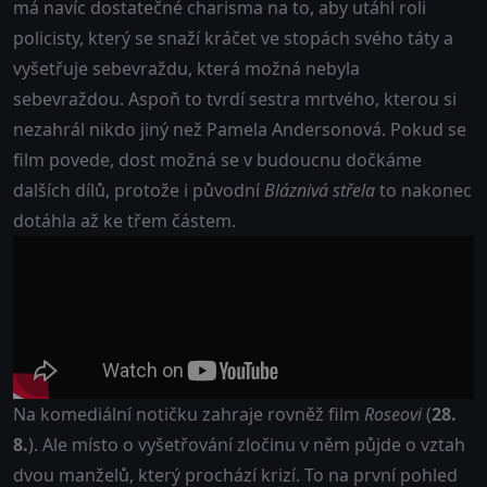
má navíc dostatečné charisma na to, aby utáhl roli
policisty, který se snaží kráčet ve stopách svého táty a
vyšetřuje sebevraždu, která možná nebyla
sebevraždou. Aspoň to tvrdí sestra mrtvého, kterou si
nezahrál nikdo jiný než Pamela Andersonová. Pokud se
film povede, dost možná se v budoucnu dočkáme
dalších dílů, protože i původní
Bláznivá střela
to nakonec
dotáhla až ke třem částem.
Na komediální notičku zahraje rovněž film
Roseovi
(
28.
8.
). Ale místo o vyšetřování zločinu v něm půjde o vztah
dvou manželů, který prochází krizí. To na první pohled