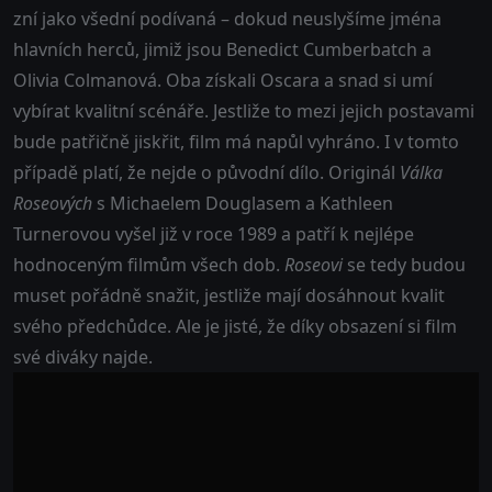
zní jako všední podívaná – dokud neuslyšíme jména
hlavních herců, jimiž jsou Benedict Cumberbatch a
Olivia Colmanová. Oba získali Oscara a snad si umí
vybírat kvalitní scénáře. Jestliže to mezi jejich postavami
bude patřičně jiskřit, film má napůl vyhráno. I v tomto
případě platí, že nejde o původní dílo. Originál
Válka
Roseových
s Michaelem Douglasem a Kathleen
Turnerovou vyšel již v roce 1989 a patří k nejlépe
hodnoceným filmům všech dob.
Roseovi
se tedy budou
muset pořádně snažit, jestliže mají dosáhnout kvalit
svého předchůdce. Ale je jisté, že díky obsazení si film
své diváky najde.