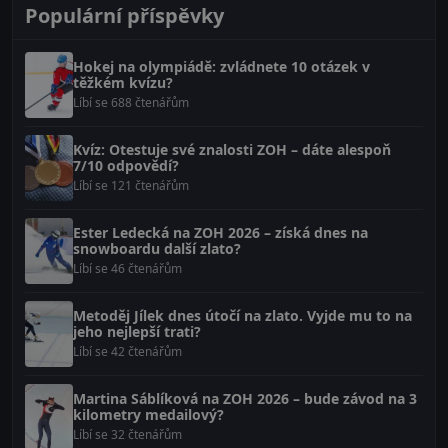
Populární příspěvky
Hokej na olympiádě: zvládnete 10 otázek v
těžkém kvízu?
Líbí se 688 čtenářům
Kvíz: Otestuje své znalosti ZOH – dáte alespoň
7/10 odpovědí?
Líbí se 121 čtenářům
Ester Ledecká na ZOH 2026 – získá dnes na
snowboardu další zlato?
Líbí se 46 čtenářům
Metoděj Jílek dnes útočí na zlato. Vyjde mu to na
jeho nejlepší trati?
Líbí se 42 čtenářům
Martina Sáblíková na ZOH 2026 – bude závod na 3
kilometry medailový?
Líbí se 32 čtenářům