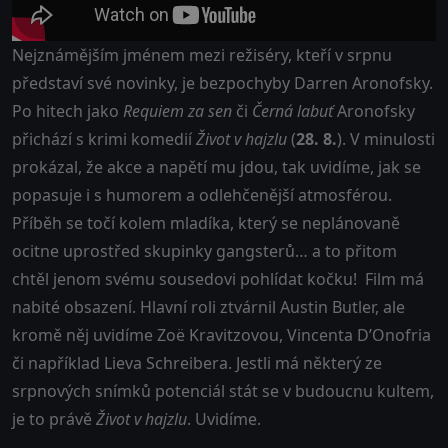
Nejznámějším jménem mezi režiséry, kteří v srpnu
představí své novinky, je bezpochyby Darren Aronofsky.
Po hitech jako
Requiem za sen
či
Černá labuť
Aronofsky
přichází s krimi komedií
Život v hajzlu
(
28. 8.
). V minulosti
prokázal, že akce a napětí mu jdou, tak uvidíme, jak se
popasuje i s humorem a odlehčenější atmosférou.
Příběh se točí kolem mladíka, který se neplánovaně
ocitne uprostřed skupinky gangsterů… a to přitom
chtěl jenom svému sousedovi pohlídat kočku! Film má
nabité obsazení. Hlavní roli ztvárnil Austin Butler, ale
kromě něj uvidíme Zoë Kravitzovou, Vincenta D’Onofria
či například Lieva Schreibera. Jestli má některý ze
srpnových snímků potenciál stát se v budoucnu kultem,
je to právě
Život v hajzlu
. Uvidíme.