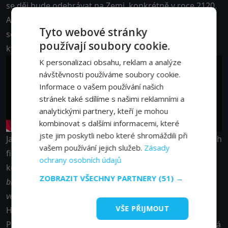
se děj bude odehrávat na Zemi, konkrétně v roce 2120.
A stejně v duchu jeho předchůdců půjde o nefalšovaný
Tyto webové stránky
sci-fi horor, který kromě Vetřelců přivede na scénu i
používají soubory cookie.
kyborgy a syntetiky, kteří žijí bok po boku s lidmi.
K personalizaci obsahu, reklam a analýze
návštěvnosti používáme soubory cookie.
Informace o vašem používání našich
stránek také sdílíme s našimi reklamními a
analytickými partnery, kteří je mohou
kombinovat s dalšími informacemi, které
jste jim poskytli nebo které shromáždili při
Jason Momoa si po superhrdinovi Aquamanovi a dalších
vašem používání jejich služeb.
Zásady
filmových bijcích vystřihne roli v seriálu. Vrátí se tak ke
ochrany osobních údajů
kořenům, neboť ho proslavily seriály jako
Hvězdná
ZOBRAZIT VŠECHNY PARTNERY
(51) →
brána: Atlantida
a
Hra o trůny
. Jeho nový počin
Válečný
velitel
(na
Apple TV+
od
1. 8.
) se vrací do minulosti
VŠE PŘIJMOUT
Havaje a vypráví o sjednocování původních obyvatel.
Protože nešlo o zrovna mírumilovné období historie, dá