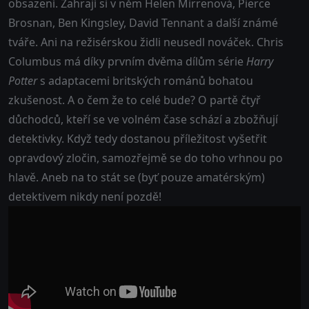
obsazení. Zahrají si v něm Helen Mirrenová, Pierce
Brosnan, Ben Kingsley, David Tennant a další známé
tváře. Ani na režisérskou židli neusedl nováček. Chris
Columbus má díky prvním dvěma dílům série
Harry
Potter
s adaptacemi britských románů bohatou
zkušenost. A o čem že to celé bude? O partě čtyř
důchodců, kteří se ve volném čase schází a zbožňují
detektivky. Když tedy dostanou příležitost vyšetřit
opravdový zločin, samozřejmě se do toho vrhnou po
hlavě. Aneb na to stát se (byť pouze amatérským)
detektivem nikdy není pozdě!