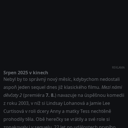
REKLAMA
Srpen 2025 v kinech
Nebyl by to správný nový měsíc, kdybychom nedostali
aspoň jeden sequel dnes již klasického filmu.
Mezi námi
děvčaty 2
(premiéra
7. 8.
) navazuje na úspěšnou komedii
z roku 2003, v níž si Lindsay Lohanová a Jamie Lee
Curtisová v roli dcery Anny a matky Tess nechtěně
prohodily těla. Obě herečky se vrátily a své role si
zopakovaly i v sequelu. 22 let po událostech prvního