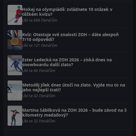
Hokej na olympiádě: zvládnete 10 otázek v
těžkém kvízu?
Líbí se 688 čtenářům
Kvíz: Otestuje své znalosti ZOH – dáte alespoň
7/10 odpovědí?
Líbí se 121 čtenářům
Ester Ledecká na ZOH 2026 – získá dnes na
snowboardu další zlato?
Líbí se 46 čtenářům
Metoděj Jílek dnes útočí na zlato. Vyjde mu to na
jeho nejlepší trati?
Líbí se 42 čtenářům
Martina Sáblíková na ZOH 2026 – bude závod na 3
kilometry medailový?
Líbí se 32 čtenářům