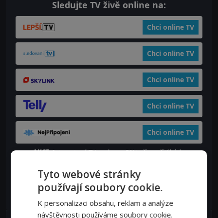
Sledujte TV živě online na:
Chci online TV
Chci online TV
Chci online TV
Chci online TV
Chci online TV
AKCE:
Internetová TV se slevou 50% při použití kódu
zkouknout.cz
Tyto webové stránky
používají soubory cookie.
Chci online TV
K personalizaci obsahu, reklam a analýze
návštěvnosti používáme soubory cookie.