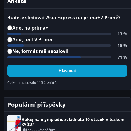
Anketa
Budete sledovat Asia Express na prima+ / Primě?
Ano, na prima+
13 %
Ano, na TV Prima
16 %
Ne, formát mě neoslovil
71 %
Hlasovat
Celkem hlasovalo
115
čtenářů.
Populární příspěvky
Hokej na olympiádě: zvládnete 10 otázek v těžkém
kvízu?
Líbí se 688 čtenářům