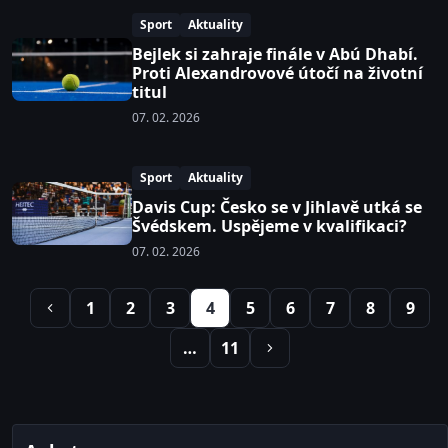
Sport
Aktuality
Bejlek si zahraje finále v Abú Dhabí.
Proti Alexandrovové útočí na životní
titul
07. 02. 2026
Sport
Aktuality
Davis Cup: Česko se v Jihlavě utká se
Švédskem. Uspějeme v kvalifikaci?
07. 02. 2026
1
2
3
4
5
6
7
8
9
…
11