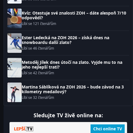
Kvíz: Otestuje své znalosti ZOH – dáte alespoň 7/10
odpovědí?
Líbí se 121 čtenářům
Ester Ledecká na ZOH 2026 – získá dnes na
snowboardu další zlato?
Líbí se 46 čtenářům
Metoděj Jílek dnes útočí na zlato. Vyjde mu to na
jeho nejlepší trati?
Líbí se 42 čtenářům
Martina Sáblíková na ZOH 2026 – bude závod na 3
kilometry medailový?
Líbí se 32 čtenářům
Sledujte TV živě online na:
Chci online TV