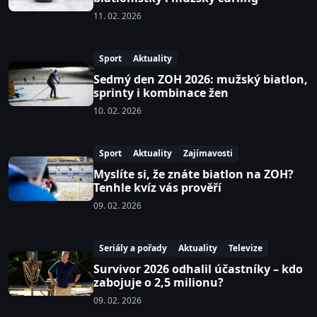
11. 02. 2026
Sport
Aktuality
Sedmý den ZOH 2026: mužský biatlon,
sprinty i kombinace žen
10. 02. 2026
Sport
Aktuality
Zajímavosti
Myslíte si, že znáte biatlon na ZOH?
Tenhle kvíz vás prověří
09. 02. 2026
Seriály a pořady
Aktuality
Televize
Survivor 2026 odhalil účastníky – kdo
zabojuje o 2,5 milionu?
09. 02. 2026