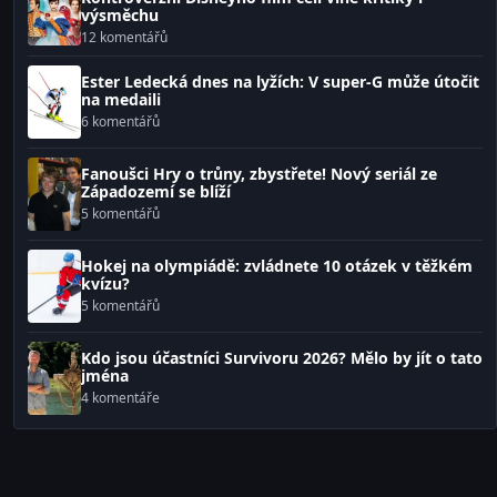
výsměchu
12 komentářů
Ester Ledecká dnes na lyžích: V super-G může útočit
na medaili
6 komentářů
Fanoušci Hry o trůny, zbystřete! Nový seriál ze
Západozemí se blíží
5 komentářů
Hokej na olympiádě: zvládnete 10 otázek v těžkém
kvízu?
5 komentářů
Kdo jsou účastníci Survivoru 2026? Mělo by jít o tato
jména
4 komentáře