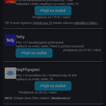
Přes 84 kanálů
Zpětné přehrávání až 7 dní
Videotéka CANAL+
Aplikace na mobil, tablet, TV
Přejít ke službě
Předplatné od 179 Kč / měsíc
TIP: K nové registraci
Skylink Live TV
získáte zdarma
videotéku CANAL+
Telly
Přes 127 kanálů
Zpětné přehrávání
Aplikace na mobil, tablet, TV
Až 6 zařízení současně
předplatné od 270 Kč / měsíc
Přejít ke službě
NejPřipojení
Přes 118 kanálů
Archiv 7 dní
Nahrávky 30 dní
Aplikace na mobil, tablet, TV
Přejít ke službě
Předplatné od 245 Kč / měsíc
AKCE:
Získejte slevu 50% s kódem "
zkouknout.cz
"