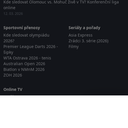
Kde sledovat Olomouc vs. Mohuč živě v TV? Konferenční liga
online
12. 03. 2026
Sportovní přenosy
Seriály a pořady
Kde sledovat olympiádu
Asia Express
2026?
Zrádci 3. série (2026)
Premier League Darts 2026 -
Filmy
šipky
WTA Ostrava 2026 - tenis
Australian Open 2026
Biatlon v NMnM 2026
ZOH 2026
Online TV
Lepší.TV
Zavřít reklamu
SledovaniTV
Skylink Live TV
Telly
NejPřipojení TV
Poda