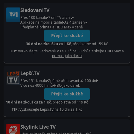
SledovaniTV
Přes 188 kanálů
7 dní TV archiv
Aplikace na mobil a tablet
Až 4 zařízení
Předplatné prima+ a HBO Max v ceně
Přejít ke službě
30 dní na zkoušku za 1 Kč
, předplatné od 159 Kč
TIP:
Vyzkoušejte
SledovaniTV za 1 Kč na 30 dní a získejte HBO Max a
prima+ jako dárek
Lepší.TV
Přes 151 kanálů
Zpětné přehrávání až 100 dní
Více než 4000 filmů
HBO jako dárek
Přejít ke službě
10 dní na zkoušku za 1 Kč
, předplatné od 119 Kč
TIP:
Vyzkoušejte
Lepší.TV na 10 dní za 1 Kč
Skylink Live TV