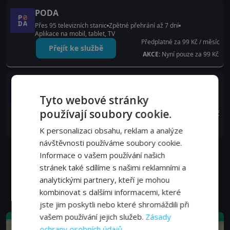
PODA
Přes 95 televizních stanic
Zpětné přehrání až 7 dní
Aplikace na mobil, tablet, TV
Předplatné za 99 Kč / měsíc
Přejít ke službě
AKCE:
Nyní pouze za 99 Kč
Oneplay
Přes 2 000 filmů a seriálů
Pořady o 7 dní dříve než v TV
Tyto webové stránky
Až 140+ TV kanálů
Aplikace na mobil, tablet, TV
používají soubory cookie.
Předplatné od 199 Kč
Přejít ke službě
K personalizaci obsahu, reklam a analýze
návštěvnosti používáme soubory cookie.
Informace o vašem používání našich
stránek také sdílíme s našimi reklamními a
analytickými partnery, kteří je mohou
Novinky z kategorie Televize
kombinovat s dalšími informacemi, které
jste jim poskytli nebo které shromáždili při
vašem používání jejich služeb.
Zásady
ochrany osobních údajů