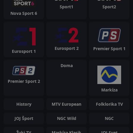
Sport1
Sport2
Nova Sport 6
Eurosport 2
Premier Sport 1
Eurosport 1
Doma
Premier Sport 2
Markíza
History
MTV European
Folklorika TV
JOJ Šport
NGC Wild
NGC
Ťuki TV
Markíza Klasik
JOJ Svet