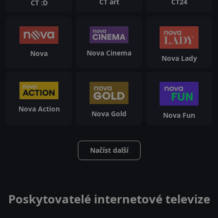
ČT24
ČT art
ČT :D
Nova Cinema
Nova
Nova Lady
Nova Action
Nova Gold
Nova Fun
Načíst další
Poskytovatelé internetové televize