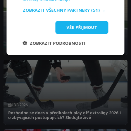
ZOBRAZIT VŠECHNY PARTNERY
(51) →
VŠE PŘIJMOUT
14.3.2026
ZOBRAZIT PODROBNOSTI
F1 Čína 2026: program Velké ceny, výsledky a kde
sledovat závod živě
13.3.2026
Rozhodne se dnes v předkolech play off extraligy 2026 i
o zbývajících postupujících? Sledujte živě